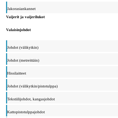
Jakorasiankannet
Vaijerit ja vaijerilukot
Valaisinjohdot
Johdot (välikytkin)
Johdot (metreittäin)
Hissilaitteet
Johdot (välikytkin/pistotulppa)
Tekstiilijohdot, kangasjohdot
Kattopistotulppajohdot