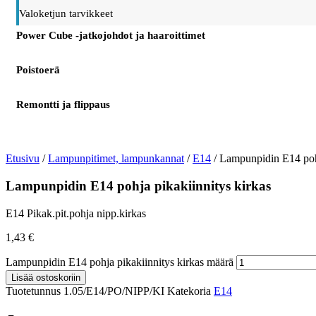
Valoketjun tarvikkeet
Power Cube -jatkojohdot ja haaroittimet
Poistoerä
Remontti ja flippaus
Etusivu
/
Lampunpitimet, lampunkannat
/
E14
/ Lampunpidin E14 pohj
Lampunpidin E14 pohja pikakiinnitys kirkas
E14 Pikak.pit.pohja nipp.kirkas
1,43
€
Lampunpidin E14 pohja pikakiinnitys kirkas määrä
Lisää ostoskoriin
Tuotetunnus
1.05/E14/PO/NIPP/KI
Katekoria
E14