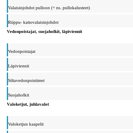
Valaisinjohdot pulloon (= ns. pullokalusteet)
Riippu- kattovalaisinjohdot
Vedonpoistajat, suojaholkit, läpiviennit
Vedonpoistajat
Läpiviennit
Siltavedonpoistimet
Suojaholkit
Valoketjut, juhlavalot
Valoketjun kaapelit