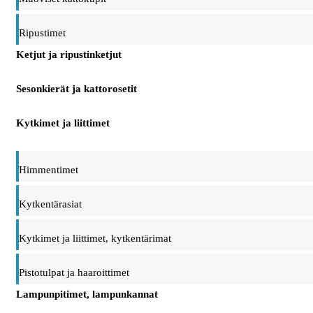
Ripustimet
Ketjut ja ripustinketjut
Sesonkierät ja kattorosetit
Kytkimet ja liittimet
Himmentimet
Kytkentärasiat
Kytkimet ja liittimet, kytkentärimat
Pistotulpat ja haaroittimet
Lampunpitimet, lampunkannat