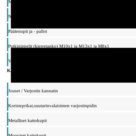
Mutterit ja prikat
Nivelet ja ripustinsangat, taipuisat varret
Päätenupit ja - pallot
Putkinippelit (kierretanko) M10x1 ja M13x1 ja M8x1
Vaihtonippelit, adapterit M10/M13 kierteet
Kattokupit, ripustimet ja kannattimet
Jouset / Varjostin kannatin
Koristeprikat,suutarinvalaisimen varjostinpidin
Metalliset kattokupit
Muoviset kattokupit