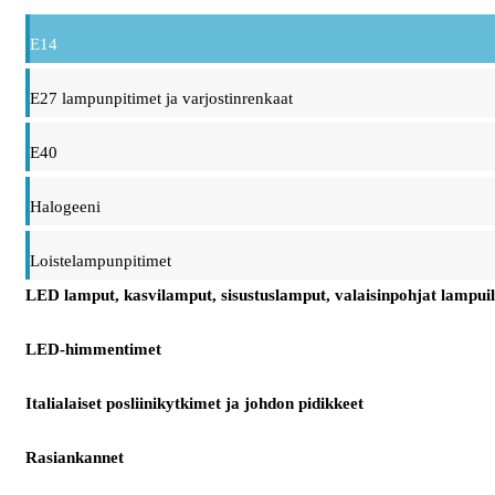
E14
E27 lampunpitimet ja varjostinrenkaat
E40
Halogeeni
Loistelampunpitimet
LED lamput, kasvilamput, sisustuslamput, valaisinpohjat lampuil
LED-himmentimet
Italialaiset posliinikytkimet ja johdon pidikkeet
Rasiankannet