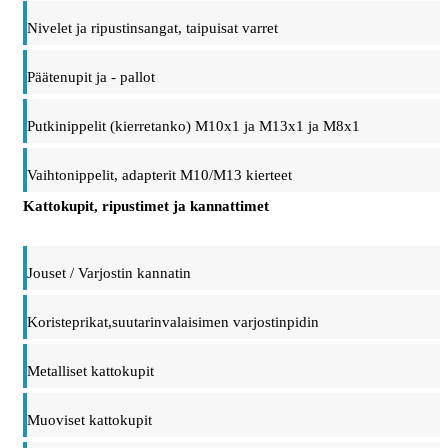
Nivelet ja ripustinsangat, taipuisat varret
Päätenupit ja - pallot
Putkinippelit (kierretanko) M10x1 ja M13x1 ja M8x1
Vaihtonippelit, adapterit M10/M13 kierteet
Kattokupit, ripustimet ja kannattimet
Jouset / Varjostin kannatin
Koristeprikat,suutarinvalaisimen varjostinpidin
Metalliset kattokupit
Muoviset kattokupit