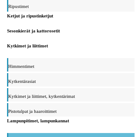
Ripustimet
Ketjut ja ripustinketjut
Sesonkierät ja kattorosetit
Kytkimet ja liittimet
Himmentimet
Kytkentärasiat
Kytkimet ja liittimet, kytkentärimat
Pistotulpat ja haaroittimet
Lampunpitimet, lampunkannat