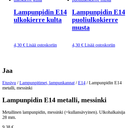
Lampunpidin E14
Lampunpidin E14
ulkokierre kulta
puoliulkokierre
musta
4,30
€
Lisää ostoskoriin
4,30
€
Lisää ostoskoriin
Jaa
Etusivu
/
Lampunpitimet, lampunkannat
/
E14
/ Lampunpidin E14
metalli, messinki
Lampunpidin E14 metalli, messinki
Metallinen lampunpidin, messinki (=kullansävyinen). Ulkohalkaisija
28 mm.
9,38
€