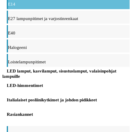
E14
E27 lampunpitimet ja varjostinrenkaat
E40
Halogeeni
Loistelampunpitimet
LED lamput, kasvilamput, sisustuslamput, valaisinpohjat
lampuille
LED-himmentimet
Italialaiset posliinikytkimet ja johdon pidikkeet
Rasiankannet