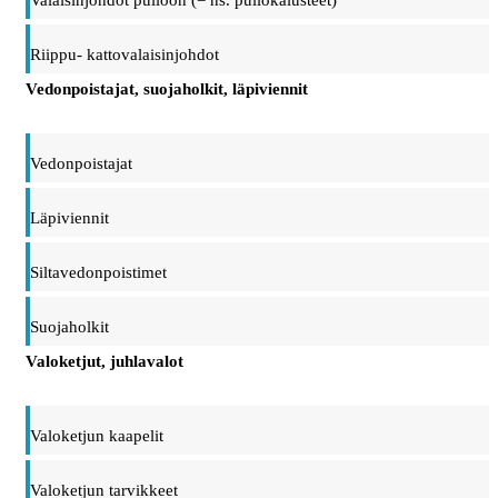
Valaisinjohdot pulloon (= ns. pullokalusteet)
Riippu- kattovalaisinjohdot
Vedonpoistajat, suojaholkit, läpiviennit
Vedonpoistajat
Läpiviennit
Siltavedonpoistimet
Suojaholkit
Valoketjut, juhlavalot
Valoketjun kaapelit
Valoketjun tarvikkeet