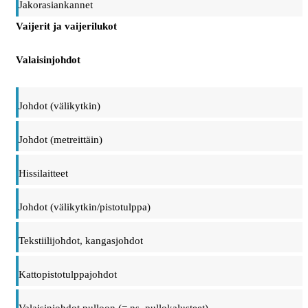
Jakorasiankannet
Vaijerit ja vaijerilukot
Valaisinjohdot
Johdot (välikytkin)
Johdot (metreittäin)
Hissilaitteet
Johdot (välikytkin/pistotulppa)
Tekstiilijohdot, kangasjohdot
Kattopistotulppajohdot