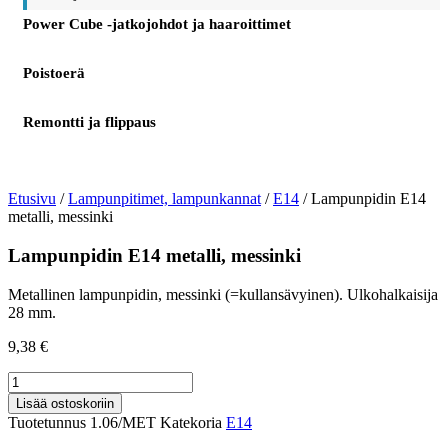
Power Cube -jatkojohdot ja haaroittimet
Poistoerä
Remontti ja flippaus
Etusivu
/
Lampunpitimet, lampunkannat
/
E14
/ Lampunpidin E14
metalli, messinki
Lampunpidin E14 metalli, messinki
Metallinen lampunpidin, messinki (=kullansävyinen). Ulkohalkaisija
28 mm.
9,38
€
Lampunpidin
E14
Lisää ostoskoriin
metalli,
Tuotetunnus
1.06/MET
Katekoria
E14
messinki