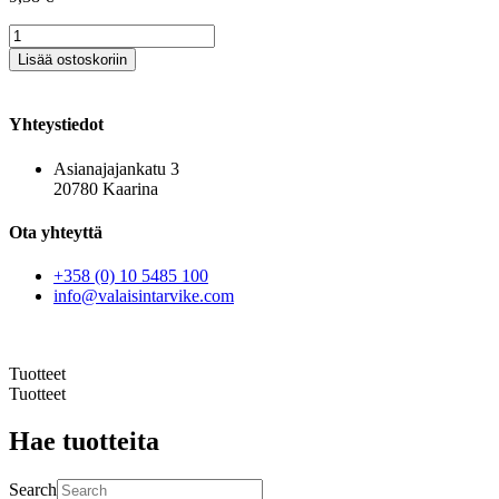
Lampunpidin
E14
Lisää ostoskoriin
metalli,
messinki
määrä
Yhteystiedot
Asianajajankatu 3
20780 Kaarina
Ota yhteyttä
+358 (0) 10 5485 100
info@valaisintarvike.com
©
– Suomen Valaisintarvike |
Tietosuojaseloste
| Kotisivut:
Sivustamo Oy
Tuotteet
Tuotteet
Hae tuotteita
Search