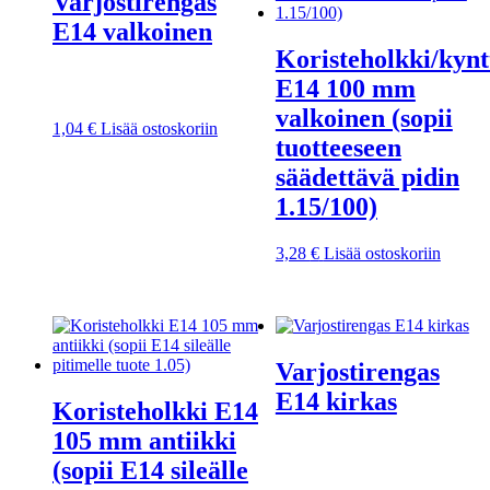
Varjostirengas
E14 valkoinen
Koristeholkki/kynt
E14 100 mm
valkoinen (sopii
1,04
€
Lisää ostoskoriin
tuotteeseen
säädettävä pidin
1.15/100)
3,28
€
Lisää ostoskoriin
Varjostirengas
E14 kirkas
Koristeholkki E14
105 mm antiikki
(sopii E14 sileälle