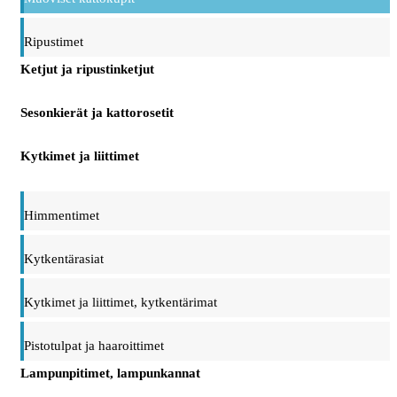
Ripustimet
Ketjut ja ripustinketjut
Sesonkierät ja kattorosetit
Kytkimet ja liittimet
Himmentimet
Kytkentärasiat
Kytkimet ja liittimet, kytkentärimat
Pistotulpat ja haaroittimet
Lampunpitimet, lampunkannat