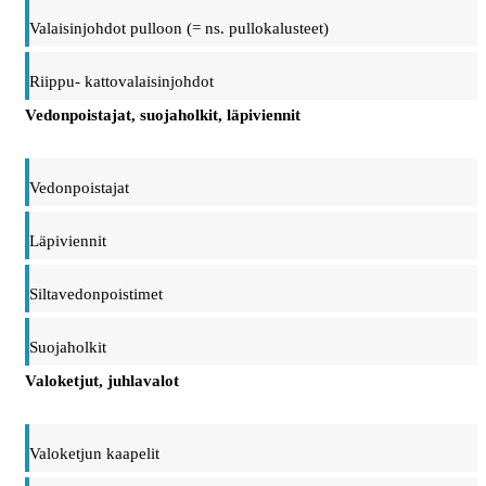
Valaisinjohdot pulloon (= ns. pullokalusteet)
Riippu- kattovalaisinjohdot
Vedonpoistajat, suojaholkit, läpiviennit
Vedonpoistajat
Läpiviennit
Siltavedonpoistimet
Suojaholkit
Valoketjut, juhlavalot
Valoketjun kaapelit