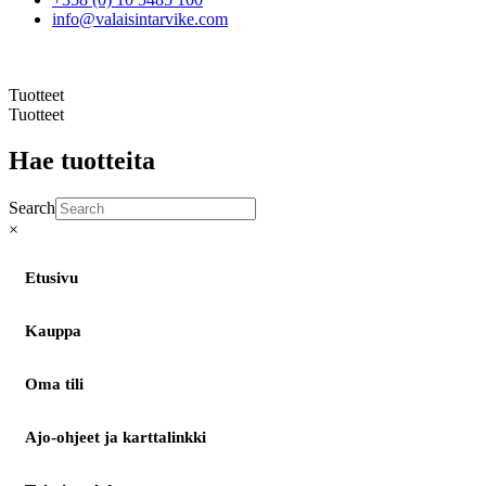
info@valaisintarvike.com
©
– Suomen Valaisintarvike |
Tietosuojaseloste
| Kotisivut:
Sivustamo Oy
Tuotteet
Tuotteet
Hae tuotteita
Search
×
Etusivu
Kauppa
Oma tili
Ajo-ohjeet ja karttalinkki