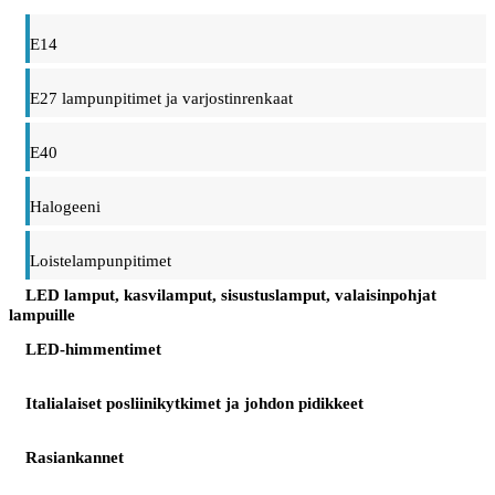
E14
E27 lampunpitimet ja varjostinrenkaat
E40
Halogeeni
Loistelampunpitimet
LED lamput, kasvilamput, sisustuslamput, valaisinpohjat
lampuille
LED-himmentimet
Italialaiset posliinikytkimet ja johdon pidikkeet
Rasiankannet