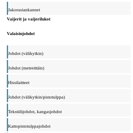
Jakorasiankannet
Vaijerit ja vaijerilukot
Valaisinjohdot
Johdot (välikytkin)
Johdot (metreittäin)
Hissilaitteet
Johdot (välikytkin/pistotulppa)
Tekstiilijohdot, kangasjohdot
Kattopistotulppajohdot