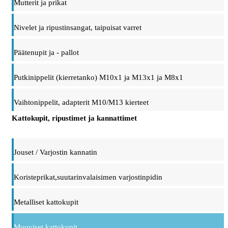
Mutterit ja prikat
Nivelet ja ripustinsangat, taipuisat varret
Päätenupit ja - pallot
Putkinippelit (kierretanko) M10x1 ja M13x1 ja M8x1
Vaihtonippelit, adapterit M10/M13 kierteet
Kattokupit, ripustimet ja kannattimet
Jouset / Varjostin kannatin
Koristeprikat,suutarinvalaisimen varjostinpidin
Metalliset kattokupit
Muoviset kattokupit