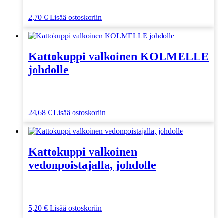
2,70
€
Lisää ostoskoriin
Kattokuppi valkoinen KOLMELLE
johdolle
24,68
€
Lisää ostoskoriin
Kattokuppi valkoinen
vedonpoistajalla, johdolle
5,20
€
Lisää ostoskoriin