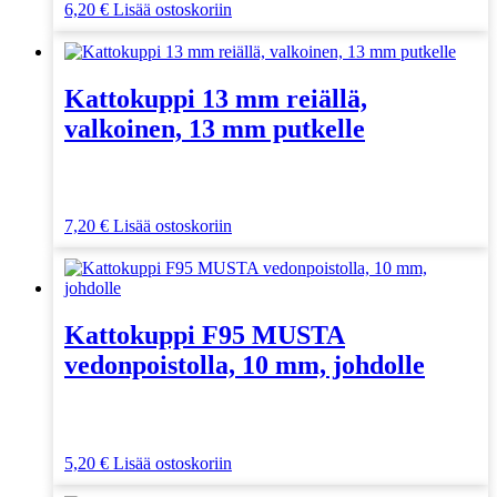
6,20
€
Lisää ostoskoriin
Kattokuppi 13 mm reiällä,
valkoinen, 13 mm putkelle
7,20
€
Lisää ostoskoriin
Kattokuppi F95 MUSTA
vedonpoistolla, 10 mm, johdolle
5,20
€
Lisää ostoskoriin