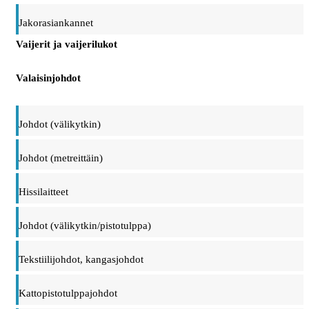
Jakorasiankannet
Vaijerit ja vaijerilukot
Valaisinjohdot
Johdot (välikytkin)
Johdot (metreittäin)
Hissilaitteet
Johdot (välikytkin/pistotulppa)
Tekstiilijohdot, kangasjohdot
Kattopistotulppajohdot