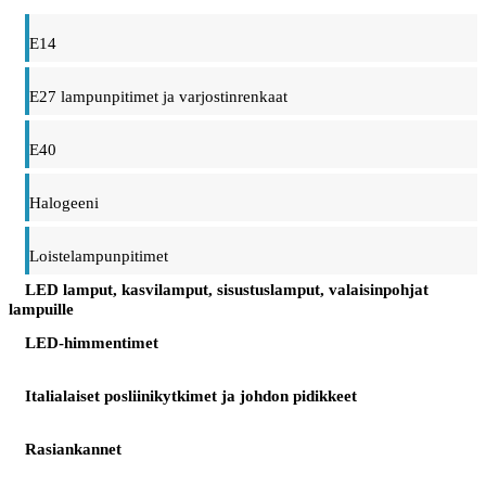
E14
E27 lampunpitimet ja varjostinrenkaat
E40
Halogeeni
Loistelampunpitimet
LED lamput, kasvilamput, sisustuslamput, valaisinpohjat
lampuille
LED-himmentimet
Italialaiset posliinikytkimet ja johdon pidikkeet
Rasiankannet