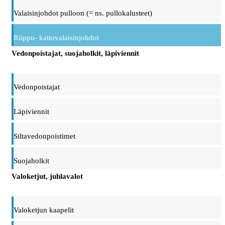
Valaisinjohdot pulloon (= ns. pullokalusteet)
Riippu- kattovalaisinjohdot
Vedonpoistajat, suojaholkit, läpiviennit
Vedonpoistajat
Läpiviennit
Siltavedonpoistimet
Suojaholkit
Valoketjut, juhlavalot
Valoketjun kaapelit