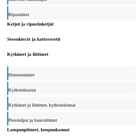
Ripustimet
Ketjut ja ripustinketjut
Sesonkierät ja kattorosetit
Kytkimet ja liittimet
Himmentimet
Kytkentärasiat
Kytkimet ja liittimet, kytkentärimat
Pistotulpat ja haaroittimet
Lampunpitimet, lampunkannat