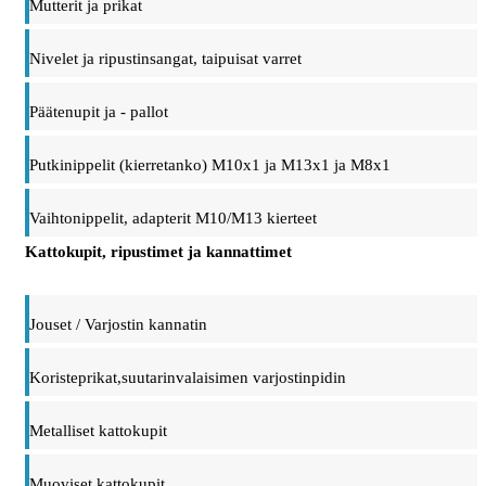
Mutterit ja prikat
Nivelet ja ripustinsangat, taipuisat varret
Päätenupit ja - pallot
Putkinippelit (kierretanko) M10x1 ja M13x1 ja M8x1
Vaihtonippelit, adapterit M10/M13 kierteet
Kattokupit, ripustimet ja kannattimet
Jouset / Varjostin kannatin
Koristeprikat,suutarinvalaisimen varjostinpidin
Metalliset kattokupit
Muoviset kattokupit