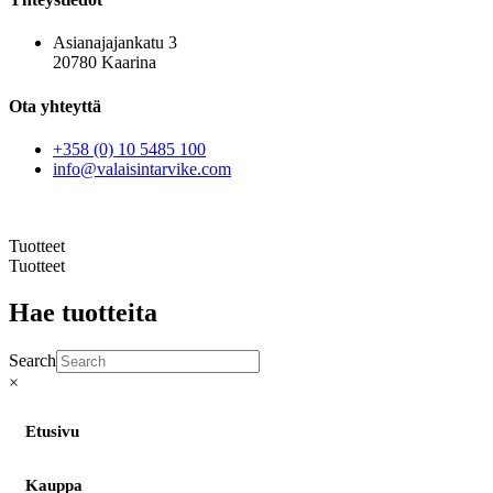
Asianajajankatu 3
20780 Kaarina
Ota yhteyttä
+358 (0) 10 5485 100
info@valaisintarvike.com
©
– Suomen Valaisintarvike |
Tietosuojaseloste
| Kotisivut:
Sivustamo Oy
Tuotteet
Tuotteet
Hae tuotteita
Search
×
Etusivu
Kauppa