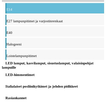
E14
E27 lampunpitimet ja varjostinrenkaat
E40
Halogeeni
Loistelampunpitimet
LED lamput, kasvilamput, sisustuslamput, valaisinpohjat
lampuille
LED-himmentimet
Italialaiset posliinikytkimet ja johdon pidikkeet
Rasiankannet