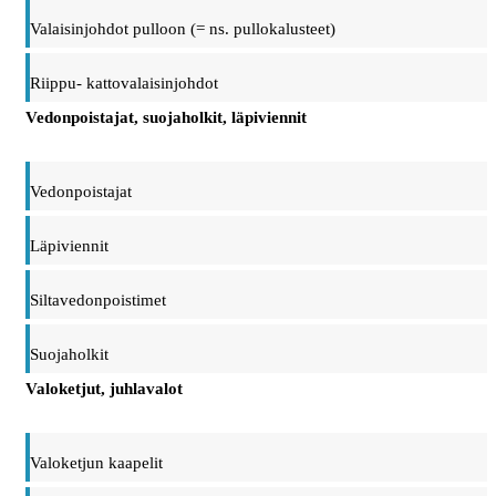
Valaisinjohdot pulloon (= ns. pullokalusteet)
Riippu- kattovalaisinjohdot
Vedonpoistajat, suojaholkit, läpiviennit
Vedonpoistajat
Läpiviennit
Siltavedonpoistimet
Suojaholkit
Valoketjut, juhlavalot
Valoketjun kaapelit