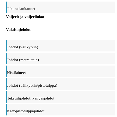
Jakorasiankannet
Vaijerit ja vaijerilukot
Valaisinjohdot
Johdot (välikytkin)
Johdot (metreittäin)
Hissilaitteet
Johdot (välikytkin/pistotulppa)
Tekstiilijohdot, kangasjohdot
Kattopistotulppajohdot