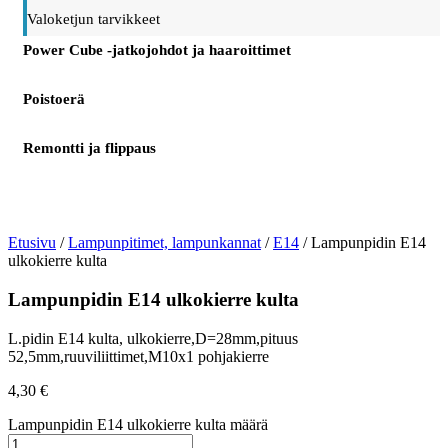
Valoketjun tarvikkeet
Power Cube -jatkojohdot ja haaroittimet
Poistoerä
Remontti ja flippaus
Etusivu
/
Lampunpitimet, lampunkannat
/
E14
/ Lampunpidin E14
ulkokierre kulta
Lampunpidin E14 ulkokierre kulta
L.pidin E14 kulta, ulkokierre,D=28mm,pituus
52,5mm,ruuviliittimet,M10x1 pohjakierre
4,30
€
Lampunpidin E14 ulkokierre kulta määrä