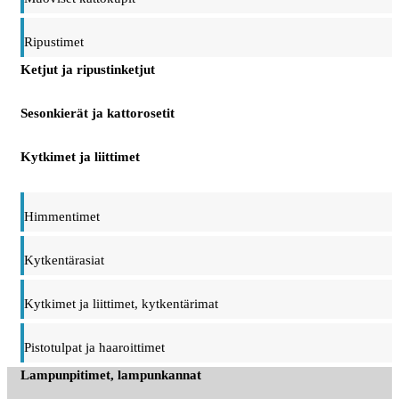
Ripustimet
Ketjut ja ripustinketjut
Sesonkierät ja kattorosetit
Kytkimet ja liittimet
Himmentimet
Kytkentärasiat
Kytkimet ja liittimet, kytkentärimat
Pistotulpat ja haaroittimet
Lampunpitimet, lampunkannat