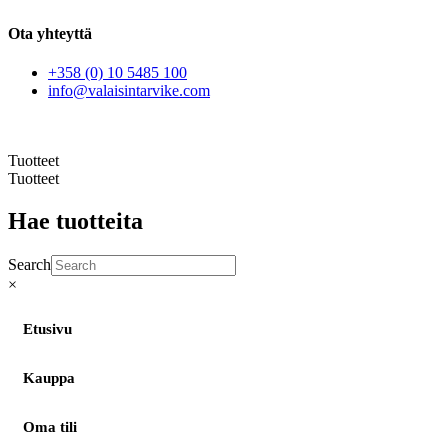
Ota yhteyttä
+358 (0) 10 5485 100
info@valaisintarvike.com
©
– Suomen Valaisintarvike |
Tietosuojaseloste
| Kotisivut:
Sivustamo Oy
Tuotteet
Tuotteet
Hae tuotteita
Search
×
Etusivu
Kauppa
Oma tili