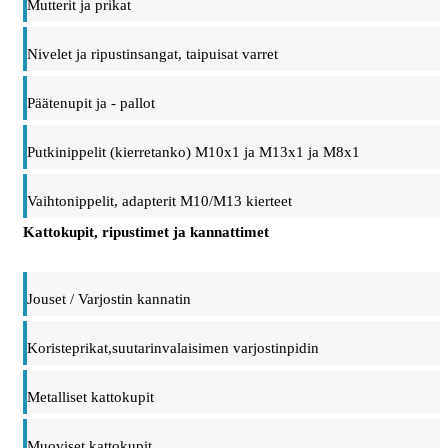
Mutterit ja prikat
Nivelet ja ripustinsangat, taipuisat varret
Päätenupit ja - pallot
Putkinippelit (kierretanko) M10x1 ja M13x1 ja M8x1
Vaihtonippelit, adapterit M10/M13 kierteet
Kattokupit, ripustimet ja kannattimet
Jouset / Varjostin kannatin
Koristeprikat,suutarinvalaisimen varjostinpidin
Metalliset kattokupit
Muoviset kattokupit