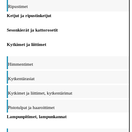
Ripustimet
Ketjut ja ripustinketjut
Sesonkierät ja kattorosetit
Kytkimet ja liittimet
Himmentimet
Kytkentärasiat
Kytkimet ja liittimet, kytkentärimat
Pistotulpat ja haaroittimet
Lampunpitimet, lampunkannat