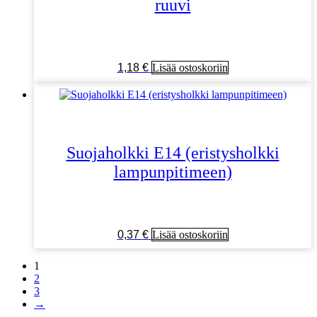
ruuvi
1,18
€
Lisää ostoskoriin
Suojaholkki E14 (eristysholkki
lampunpitimeen)
0,37
€
Lisää ostoskoriin
1
2
3
→