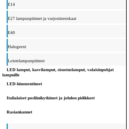
E14
E27 lampunpitimet ja varjostinrenkaat
E40
Halogeeni
Loistelampunpitimet
LED lamput, kasvilamput, sisustuslamput, valaisinpohjat
lampuille
LED-himmentimet
Italialaiset posliinikytkimet ja johdon pidikkeet
Rasiankannet