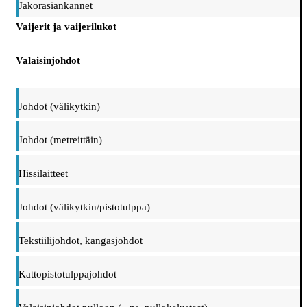
Jakorasiankannet
Vaijerit ja vaijerilukot
Valaisinjohdot
Johdot (välikytkin)
Johdot (metreittäin)
Hissilaitteet
Johdot (välikytkin/pistotulppa)
Tekstiilijohdot, kangasjohdot
Kattopistotulppajohdot