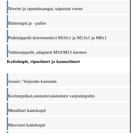
Nivelet ja ripustinsangat, taipuisat varret
Päätenupit ja - pallot
Putkinippelit (kierretanko) M10x1 ja M13x1 ja M8x1
Vaihtonippelit, adapterit M10/M13 kierteet
Kattokupit, ripustimet ja kannattimet
Jouset / Varjostin kannatin
Koristeprikat,suutarinvalaisimen varjostinpidin
Metalliset kattokupit
Muoviset kattokupit