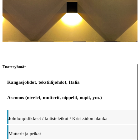
Tuoteryhmät
Kangasjohdot, tekstiilijohdot, Italia
Asennus (nivelet, mutterit, nippelit, nupit, ym.)
Johdonpidikkeet / kutisteletkut / Krist.sidontalanka
Mutterit ja prikat