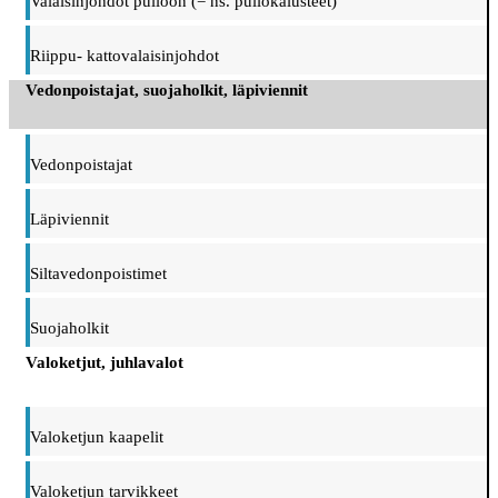
Valaisinjohdot pulloon (= ns. pullokalusteet)
Riippu- kattovalaisinjohdot
Vedonpoistajat, suojaholkit, läpiviennit
Vedonpoistajat
Läpiviennit
Siltavedonpoistimet
Suojaholkit
Valoketjut, juhlavalot
Valoketjun kaapelit
Valoketjun tarvikkeet