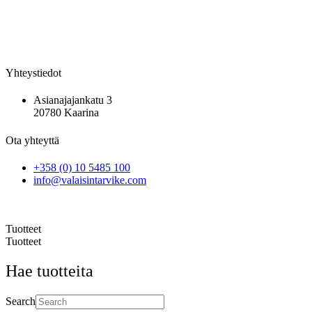
Yhteystiedot
Asianajajankatu 3
20780 Kaarina
Ota yhteyttä
+358 (0) 10 5485 100
info@valaisintarvike.com
©
– Suomen Valaisintarvike |
Tietosuojaseloste
| Kotisivut:
Sivustamo Oy
Tuotteet
Tuotteet
Hae tuotteita
Search