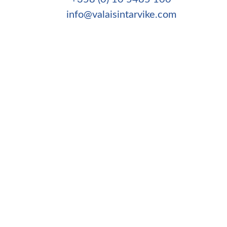
info@valaisintarvike.com
©
– Suomen Valaisintarvike |
Tietosuojaseloste
|
Kotisivut:
Sivustamo Oy