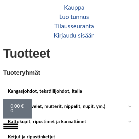
Kauppa
Luo tunnus
Tilaus­seuranta
Kirjaudu sisään
Tuotteet
Tuoteryhmät
Kangasjohdot, tekstiilijohdot, Italia
0,00
€
Asennus (nivelet, mutterit, nippelit, nupit, ym.)
0
Kattokupit, ripustimet ja kannattimet
Ketjut ja ripustinketjut