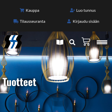
Kauppa
Luo tunnus
Tilaus­seuranta
Kirjaudu sisään
Tuotteet