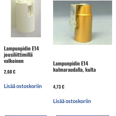
Lampunpidin E14
jousiliittimillä
valkoinen
Lampunpidin E14
kulmaraudalla, kulta
2,60
€
Lisää ostoskoriin
4,73
€
Lisää ostoskoriin