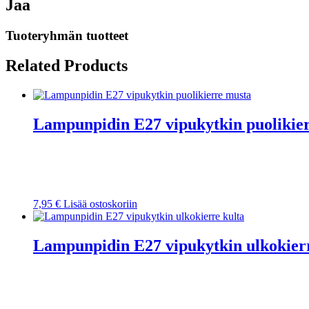
Jaa
Tuoteryhmän tuotteet
Related Products
Lampunpidin E27 vipukytkin puolikie
7,95
€
Lisää ostoskoriin
Lampunpidin E27 vipukytkin ulkokierr