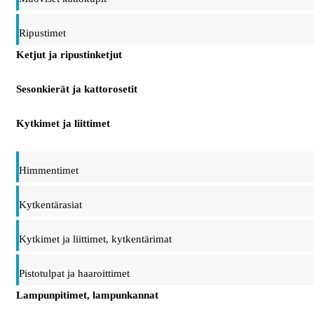
Ripustimet
Ketjut ja ripustinketjut
Sesonkierät ja kattorosetit
Kytkimet ja liittimet
Himmentimet
Kytkentärasiat
Kytkimet ja liittimet, kytkentärimat
Pistotulpat ja haaroittimet
Lampunpitimet, lampunkannat