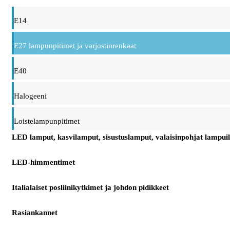
E14
E27 lampunpitimet ja varjostinrenkaat
E40
Halogeeni
Loistelampunpitimet
LED lamput, kasvilamput, sisustuslamput, valaisinpohjat lampuil
LED-himmentimet
Italialaiset posliinikytkimet ja johdon pidikkeet
Rasiankannet