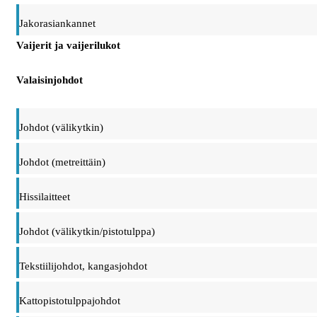
Jakorasiankannet
Vaijerit ja vaijerilukot
Valaisinjohdot
Johdot (välikytkin)
Johdot (metreittäin)
Hissilaitteet
Johdot (välikytkin/pistotulppa)
Tekstiilijohdot, kangasjohdot
Kattopistotulppajohdot