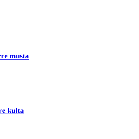
rre musta
e kulta