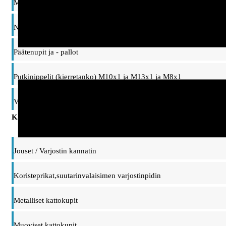
Mutterit ja prikat
Nivelet ja ripustinsangat, taipuisat varret
Päätenupit ja - pallot
Putkinippelit (kierretanko) M10x1 ja M13x1 ja M8x1
Vaihtonippelit, adapterit M10/M13 kierteet
Kattokupit, ripustimet ja kannattimet
Jouset / Varjostin kannatin
Koristeprikat,suutarinvalaisimen varjostinpidin
Metalliset kattokupit
Muoviset kattokupit