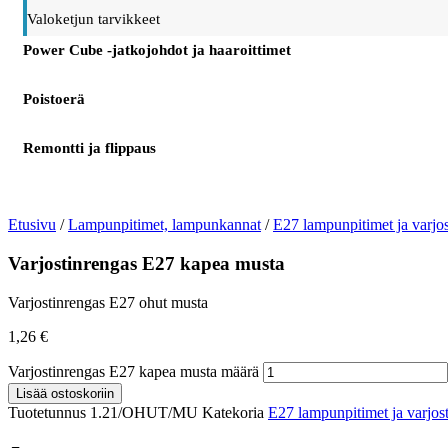
Valoketjun tarvikkeet
Power Cube -jatkojohdot ja haaroittimet
Poistoerä
Remontti ja flippaus
Etusivu
/
Lampunpitimet, lampunkannat
/
E27 lampunpitimet ja varjos
Varjostinrengas E27 kapea musta
Varjostinrengas E27 ohut musta
1,26
€
Varjostinrengas E27 kapea musta määrä
Lisää ostoskoriin
Tuotetunnus
1.21/OHUT/MU
Katekoria
E27 lampunpitimet ja varjos