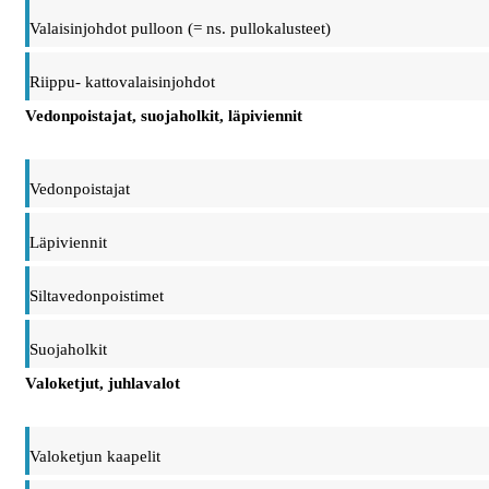
Valaisinjohdot pulloon (= ns. pullokalusteet)
Riippu- kattovalaisinjohdot
Vedonpoistajat, suojaholkit, läpiviennit
Vedonpoistajat
Läpiviennit
Siltavedonpoistimet
Suojaholkit
Valoketjut, juhlavalot
Valoketjun kaapelit