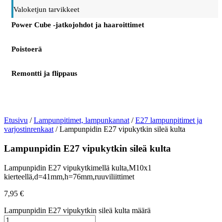
Valoketjun tarvikkeet
Power Cube -jatkojohdot ja haaroittimet
Poistoerä
Remontti ja flippaus
Etusivu
/
Lampunpitimet, lampunkannat
/
E27 lampunpitimet ja
varjostinrenkaat
/ Lampunpidin E27 vipukytkin sileä kulta
Lampunpidin E27 vipukytkin sileä kulta
Lampunpidin E27 vipukytkimellä kulta,M10x1
kierteellä,d=41mm,h=76mm,ruuviliittimet
7,95
€
Lampunpidin E27 vipukytkin sileä kulta määrä