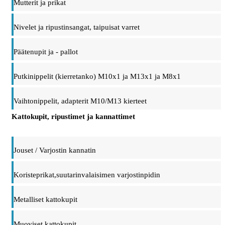
Mutterit ja prikat
Nivelet ja ripustinsangat, taipuisat varret
Päätenupit ja - pallot
Putkinippelit (kierretanko) M10x1 ja M13x1 ja M8x1
Vaihtonippelit, adapterit M10/M13 kierteet
Kattokupit, ripustimet ja kannattimet
Jouset / Varjostin kannatin
Koristeprikat,suutarinvalaisimen varjostinpidin
Metalliset kattokupit
Muoviset kattokupit