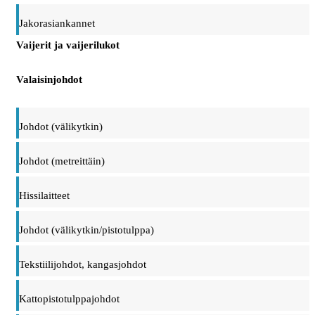
Jakorasiankannet
Vaijerit ja vaijerilukot
Valaisinjohdot
Johdot (välikytkin)
Johdot (metreittäin)
Hissilaitteet
Johdot (välikytkin/pistotulppa)
Tekstiilijohdot, kangasjohdot
Kattopistotulppajohdot