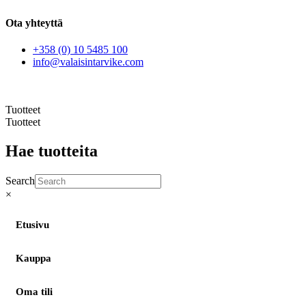
Ota yhteyttä
+358 (0) 10 5485 100
info@valaisintarvike.com
©
– Suomen Valaisintarvike |
Tietosuojaseloste
| Kotisivut:
Sivustamo Oy
Tuotteet
Tuotteet
Hae tuotteita
Search
×
Etusivu
Kauppa
Oma tili