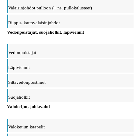
Valaisinjohdot pulloon (= ns. pullokalusteet)
Riippu- kattovalaisinjohdot
Vedonpoistajat, suojaholkit, läpiviennit
Vedonpoistajat
Läpiviennit
Siltavedonpoistimet
Suojaholkit
Valoketjut, juhlavalot
Valoketjun kaapelit