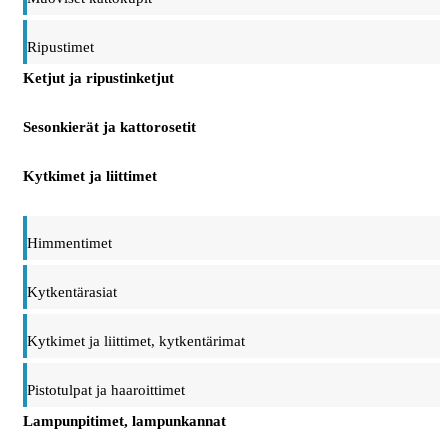
Ripustimet
Ketjut ja ripustinketjut
Sesonkierät ja kattorosetit
Kytkimet ja liittimet
Himmentimet
Kytkentärasiat
Kytkimet ja liittimet, kytkentärimat
Pistotulpat ja haaroittimet
Lampunpitimet, lampunkannat