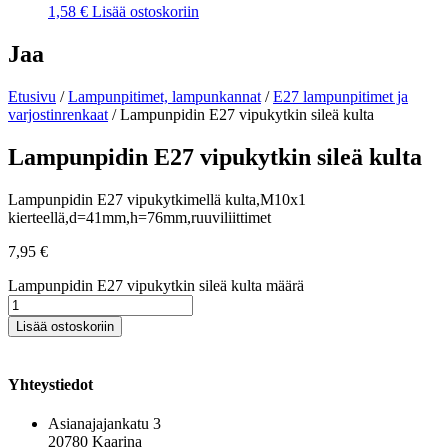
1,58
€
Lisää ostoskoriin
Jaa
Etusivu
/
Lampunpitimet, lampunkannat
/
E27 lampunpitimet ja
varjostinrenkaat
/ Lampunpidin E27 vipukytkin sileä kulta
Lampunpidin E27 vipukytkin sileä kulta
Lampunpidin E27 vipukytkimellä kulta,M10x1
kierteellä,d=41mm,h=76mm,ruuviliittimet
7,95
€
Lampunpidin E27 vipukytkin sileä kulta määrä
Lisää ostoskoriin
Yhteystiedot
Asianajajankatu 3
20780 Kaarina