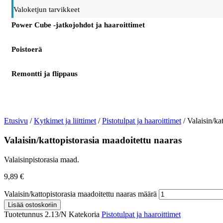
Valoketjun tarvikkeet
Power Cube -jatkojohdot ja haaroittimet
Poistoerä
Remontti ja flippaus
Etusivu
/
Kytkimet ja liittimet
/
Pistotulpat ja haaroittimet
/ Valaisin/ka
Valaisin/kattopistorasia maadoitettu naaras
Valaisinpistorasia maad.
9,89
€
Valaisin/kattopistorasia maadoitettu naaras määrä
Lisää ostoskoriin
Tuotetunnus
2.13/N
Katekoria
Pistotulpat ja haaroittimet