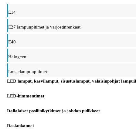
E14
E27 lampunpitimet ja varjostinrenkaat
E40
Halogeeni
Loistelampunpitimet
LED lamput, kasvilamput, sisustuslamput, valaisinpohjat lampuil
LED-himmentimet
Italialaiset posliinikytkimet ja johdon pidikkeet
Rasiankannet