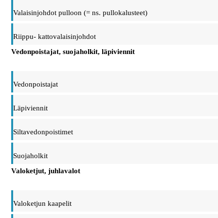
Valaisinjohdot pulloon (= ns. pullokalusteet)
Riippu- kattovalaisinjohdot
Vedonpoistajat, suojaholkit, läpiviennit
Vedonpoistajat
Läpiviennit
Siltavedonpoistimet
Suojaholkit
Valoketjut, juhlavalot
Valoketjun kaapelit