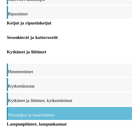
Ripustimet
Ketjut ja ripustinketjut
Sesonkierät ja kattorosetit
Kytkimet ja liittimet
Himmentimet
Kytkentärasiat
Kytkimet ja liittimet, kytkentärimat
Pistotulpat ja haaroittimet
Lampunpitimet, lampunkannat