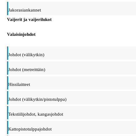
Jakorasiankannet
Vaijerit ja vaijerilukot
Valaisinjohdot
Johdot (välikytkin)
Johdot (metreittäin)
Hissilaitteet
Johdot (välikytkin/pistotulppa)
Tekstiilijohdot, kangasjohdot
Kattopistotulppajohdot