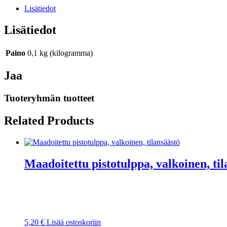
Lisätiedot
Lisätiedot
Paino
0,1 kg (kilogramma)
Jaa
Tuoteryhmän tuotteet
Related Products
Maadoitettu pistotulppa, valkoinen, til
5,20
€
Lisää ostoskoriin