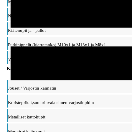
Mutterit ja prikat
Nivelet ja ripustinsangat, taipuisat varret
Päätenupit ja - pallot
Putkinippelit (kierretanko) M10x1 ja M13x1 ja M8x1
Vaihtonippelit, adapterit M10/M13 kierteet
Kattokupit, ripustimet ja kannattimet
Jouset / Varjostin kannatin
Koristeprikat,suutarinvalaisimen varjostinpidin
Metalliset kattokupit
Muoviset kattokupit