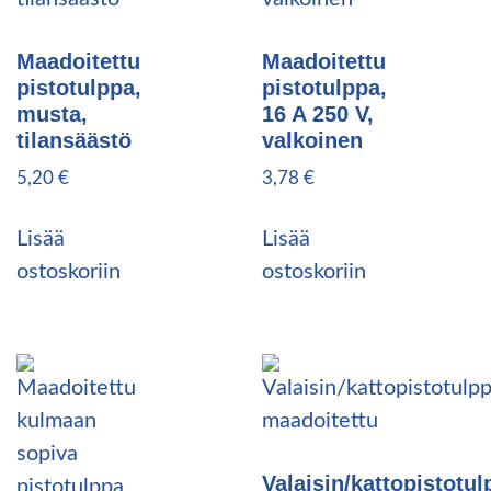
Maadoitettu
Maadoitettu
pistotulppa,
pistotulppa,
musta,
16 A 250 V,
tilansäästö
valkoinen
5,20
€
3,78
€
Lisää
Lisää
ostoskoriin
ostoskoriin
Valaisin/kattopistotul