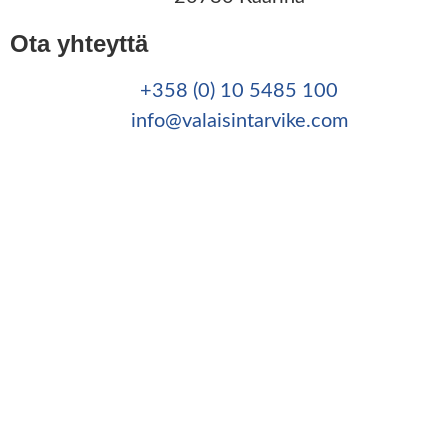
Ota yhteyttä
+358 (0) 10 5485 100
info@valaisintarvike.com
©
– Suomen Valaisintarvike |
Tietosuojaseloste
|
Kotisivut:
Sivustamo Oy