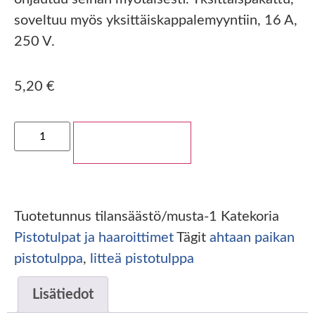
soveltuu myös yksittäiskappalemyyntiin, 16 A,
250 V.
5,20
€
Lisää ostoskoriin
Tuotetunnus
tilansäästö/musta-1
Katekoria
Pistotulpat ja haaroittimet
Tägit
ahtaan paikan
pistotulppa
,
litteä pistotulppa
Lisätiedot