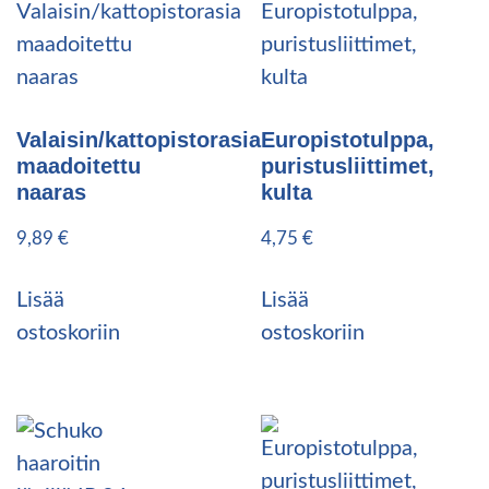
Valaisin/kattopistorasia
Europistotulppa,
maadoitettu
puristusliittimet,
naaras
kulta
9,89
€
4,75
€
Lisää
Lisää
ostoskoriin
ostoskoriin