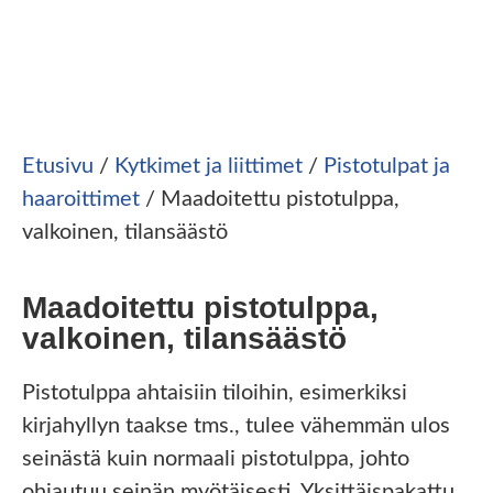
Etusivu
/
Kytkimet ja liittimet
/
Pistotulpat ja
haaroittimet
/ Maadoitettu pistotulppa,
valkoinen, tilansäästö
Maadoitettu pistotulppa,
valkoinen, tilansäästö
Pistotulppa ahtaisiin tiloihin, esimerkiksi
kirjahyllyn taakse tms., tulee vähemmän ulos
seinästä kuin normaali pistotulppa, johto
ohjautuu seinän myötäisesti. Yksittäispakattu,