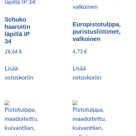
Schuko
Europistotulppa,
haaroitin
puristusliittimet,
läpillä IP
valkoinen
34
28,64
€
4,73
€
Lisää
Lisää
ostoskoriin
ostoskoriin