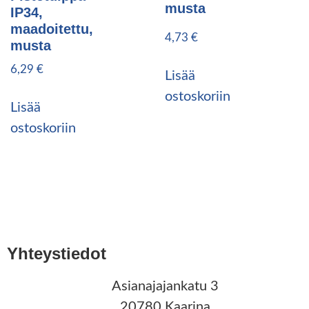
musta
IP34,
maadoitettu,
4,73
€
musta
6,29
€
Lisää
ostoskoriin
Lisää
ostoskoriin
Yhteystiedot
Asianajajankatu 3
20780 Kaarina