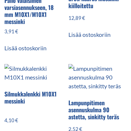
Pallo valaisimen
kiilloitettu
varsiasennukseen, 18
mm M10X1/M10X1
12,89
€
messinki
3,91
€
Lisää ostoskoriin
Lisää ostoskoriin
Silmukkalenkki M10X1
messinki
Lampunpitimen
asennuskulma 90
astetta, sinkitty teräs
4,10
€
2,52
€