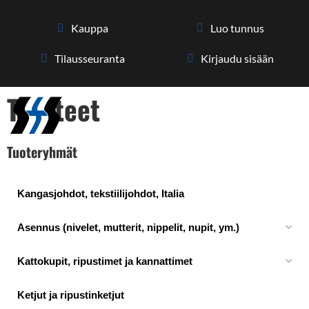
Kauppa
Luo tunnus
Tilaus­seuranta
Kirjaudu sisään
Tuotteet
Tuoteryhmät
Kangasjohdot, tekstiilijohdot, Italia
Asennus (nivelet, mutterit, nippelit, nupit, ym.)
Kattokupit, ripustimet ja kannattimet
Ketjut ja ripustinketjut