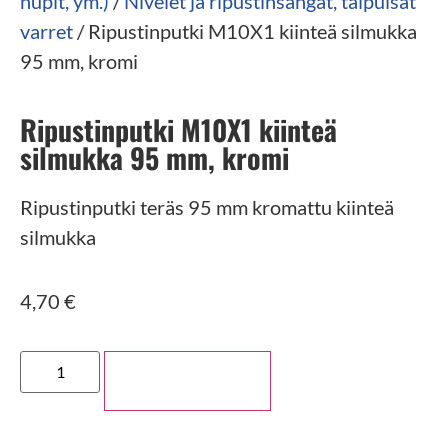
nupit, ym.)
/
Nivelet ja ripustinsangat, taipuisat
varret
/ Ripustinputki M10X1 kiinteä silmukka
95 mm, kromi
Ripustinputki M10X1 kiinteä
silmukka 95 mm, kromi
Ripustinputki teräs 95 mm kromattu kiinteä
silmukka
4,70
€
Lisää ostoskoriin