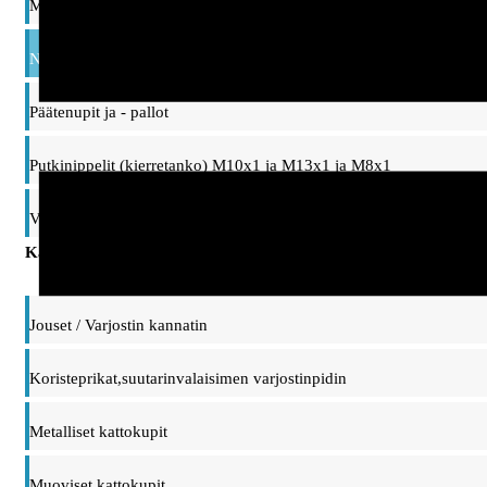
Mutterit ja prikat
Nivelet ja ripustinsangat, taipuisat varret
Päätenupit ja - pallot
Putkinippelit (kierretanko) M10x1 ja M13x1 ja M8x1
Vaihtonippelit, adapterit M10/M13 kierteet
Kattokupit, ripustimet ja kannattimet
Jouset / Varjostin kannatin
Koristeprikat,suutarinvalaisimen varjostinpidin
Metalliset kattokupit
Muoviset kattokupit