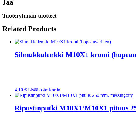
Jaa
Tuoteryhmän tuotteet
Related Products
Silmukkalenkki M10X1 kromi (hopean
4,10
€
Lisää ostoskoriin
Ripustinputki M10X1/M10X1 pituus 2