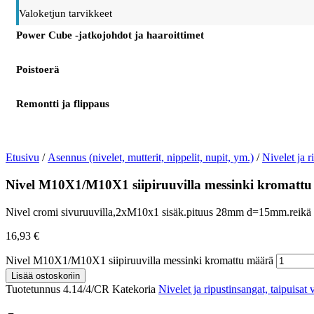
Valoketjun tarvikkeet
Power Cube -jatkojohdot ja haaroittimet
Poistoerä
Remontti ja flippaus
Etusivu
/
Asennus (nivelet, mutterit, nippelit, nupit, ym.)
/
Nivelet ja r
Nivel M10X1/M10X1 siipiruuvilla messinki kromattu
Nivel cromi sivuruuvilla,2xM10x1 sisäk.pituus 28mm d=15mm.reikä
16,93
€
Nivel M10X1/M10X1 siipiruuvilla messinki kromattu määrä
Lisää ostoskoriin
Tuotetunnus
4.14/4/CR
Katekoria
Nivelet ja ripustinsangat, taipuisat 