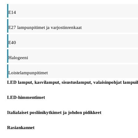
E14
E27 lampunpitimet ja varjostinrenkaat
E40
Halogeeni
Loistelampunpitimet
LED lamput, kasvilamput, sisustuslamput, valaisinpohjat lampuil
LED-himmentimet
Italialaiset posliinikytkimet ja johdon pidikkeet
Rasiankannet