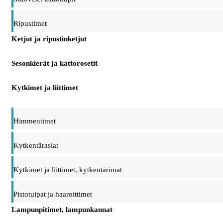
Ripustimet
Ketjut ja ripustinketjut
Sesonkierät ja kattorosetit
Kytkimet ja liittimet
Himmentimet
Kytkentärasiat
Kytkimet ja liittimet, kytkentärimat
Pistotulpat ja haaroittimet
Lampunpitimet, lampunkannat