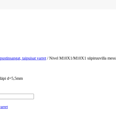
ipustinsangat, taipuisat varret
/ Nivel M10X1/M10X1 siipiruuvilla messi
 läpi d=5,5mm
varret