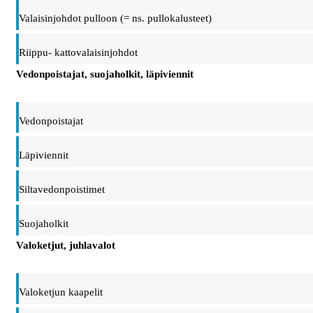
Valaisinjohdot pulloon (= ns. pullokalusteet)
Riippu- kattovalaisinjohdot
Vedonpoistajat, suojaholkit, läpiviennit
Vedonpoistajat
Läpiviennit
Siltavedonpoistimet
Suojaholkit
Valoketjut, juhlavalot
Valoketjun kaapelit