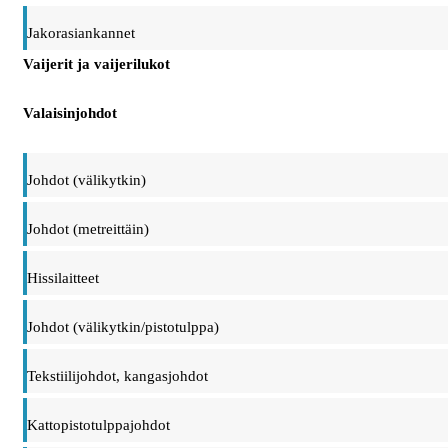
Jakorasiankannet
Vaijerit ja vaijerilukot
Valaisinjohdot
Johdot (välikytkin)
Johdot (metreittäin)
Hissilaitteet
Johdot (välikytkin/pistotulppa)
Tekstiilijohdot, kangasjohdot
Kattopistotulppajohdot