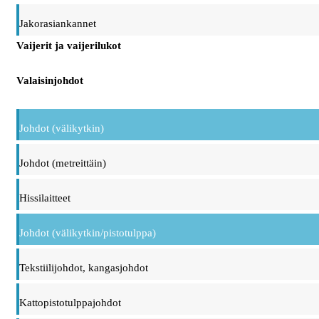
Jakorasiankannet
Vaijerit ja vaijerilukot
Valaisinjohdot
Johdot (välikytkin)
Johdot (metreittäin)
Hissilaitteet
Johdot (välikytkin/pistotulppa)
Tekstiilijohdot, kangasjohdot
Kattopistotulppajohdot