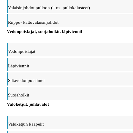
Valaisinjohdot pulloon (= ns. pullokalusteet)
Riippu- kattovalaisinjohdot
Vedonpoistajat, suojaholkit, läpiviennit
Vedonpoistajat
Läpiviennit
Siltavedonpoistimet
Suojaholkit
Valoketjut, juhlavalot
Valoketjun kaapelit