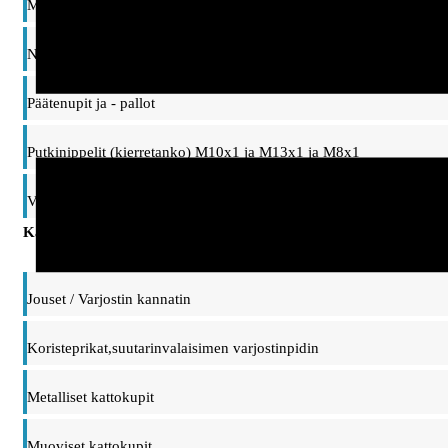
Mutterit ja prikat
Nivelet ja ripustinsangat, taipuisat varret
Päätenupit ja - pallot
Putkinippelit (kierretanko) M10x1 ja M13x1 ja M8x1
Vaihtonippelit, adapterit M10/M13 kierteet
Kattokupit, ripustimet ja kannattimet
Jouset / Varjostin kannatin
Koristeprikat,suutarinvalaisimen varjostinpidin
Metalliset kattokupit
Muoviset kattokupit