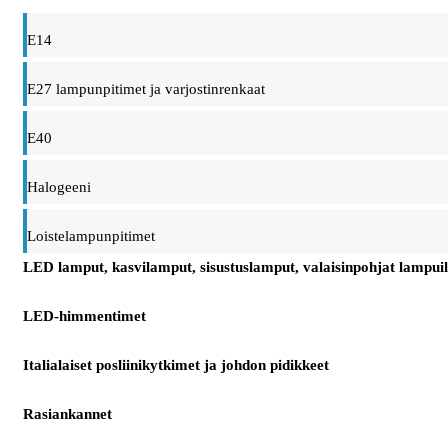
E14
E27 lampunpitimet ja varjostinrenkaat
E40
Halogeeni
Loistelampunpitimet
LED lamput, kasvilamput, sisustuslamput, valaisinpohjat lampuil
LED-himmentimet
Italialaiset posliinikytkimet ja johdon pidikkeet
Rasiankannet