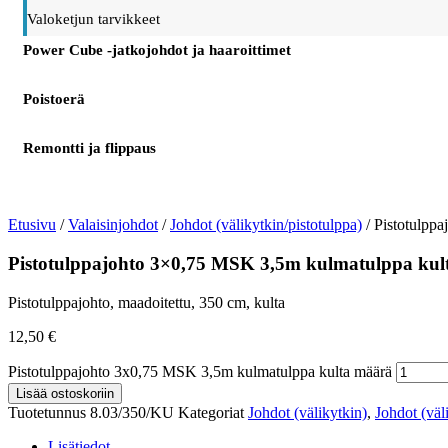
Valoketjun tarvikkeet
Power Cube -jatkojohdot ja haaroittimet
Poistoerä
Remontti ja flippaus
Etusivu
/
Valaisinjohdot
/
Johdot (välikytkin/pistotulppa)
/ Pistotulpp
Pistotulppajohto 3×0,75 MSK 3,5m kulmatulppa kul
Pistotulppajohto, maadoitettu, 350 cm, kulta
12,50
€
Pistotulppajohto 3x0,75 MSK 3,5m kulmatulppa kulta määrä
Lisää ostoskoriin
Tuotetunnus
8.03/350/KU
Kategoriat
Johdot (välikytkin)
,
Johdot (väl
Lisätiedot