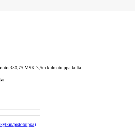
ajohto 3×0,75 MSK 3,5m kulmatulppa kulta
ta
ikytkin/pistotulppa)