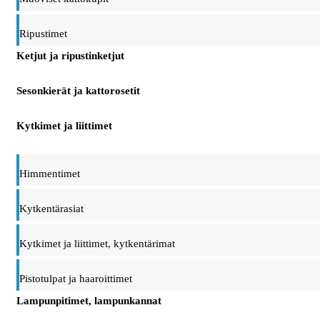
Ripustimet
Ketjut ja ripustinketjut
Sesonkierät ja kattorosetit
Kytkimet ja liittimet
Himmentimet
Kytkentärasiat
Kytkimet ja liittimet, kytkentärimat
Pistotulpat ja haaroittimet
Lampunpitimet, lampunkannat