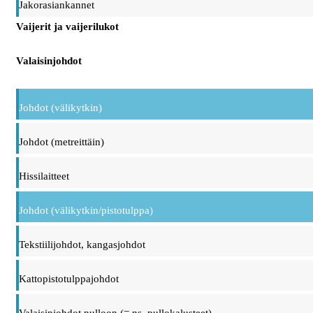
Jakorasiankannet
Vaijerit ja vaijerilukot
Valaisinjohdot
Johdot (välikytkin)
Johdot (metreittäin)
Hissilaitteet
Johdot (välikytkin/pistotulppa)
Tekstiilijohdot, kangasjohdot
Kattopistotulppajohdot