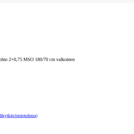
johto 2×0,75 MSO 180/70 cm valkoinen
likytkin/pistotulppa)