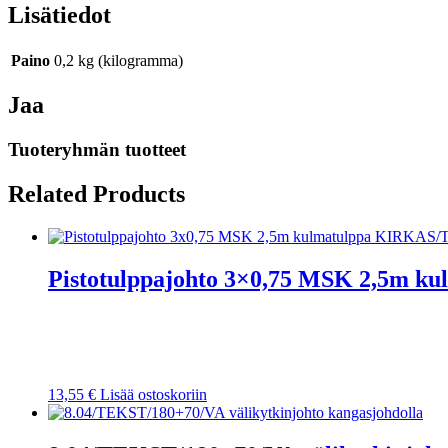
määrä
Lisätiedot
Paino
0,2 kg (kilogramma)
Jaa
Tuoteryhmän tuotteet
Related Products
Pistotulppajohto 3×0,75 MSK 2,5m
13,55
€
Lisää ostoskoriin