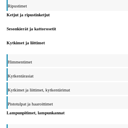
Ripustimet
Ketjut ja ripustinketjut
Sesonkierät ja kattorosetit
Kytkimet ja liittimet
Himmentimet
Kytkentärasiat
Kytkimet ja liittimet, kytkentärimat
Pistotulpat ja haaroittimet
Lampunpitimet, lampunkannat