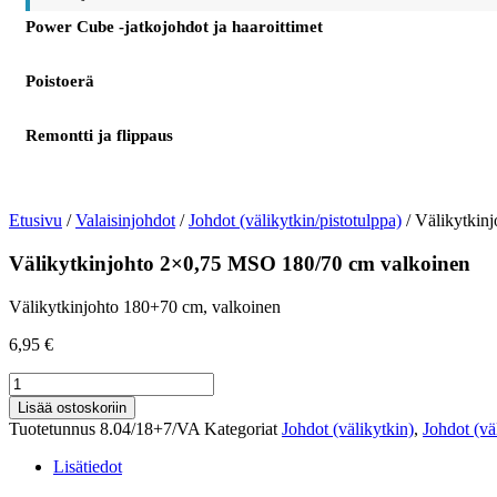
Power Cube -jatkojohdot ja haaroittimet
Poistoerä
Remontti ja flippaus
Etusivu
/
Valaisinjohdot
/
Johdot (välikytkin/pistotulppa)
/ Välikytkin
Välikytkinjohto 2×0,75 MSO 180/70 cm valkoinen
Välikytkinjohto 180+70 cm, valkoinen
6,95
€
Välikytkinjohto
2x0,75
Lisää ostoskoriin
MSO
Tuotetunnus
8.04/18+7/VA
Kategoriat
Johdot (välikytkin)
,
Johdot (vä
180/70
cm
Lisätiedot
valkoinen