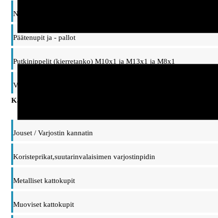
Nivelet ja ripustinsangat, taipuisat varret
Päätenupit ja - pallot
Putkinippelit (kierretanko) M10x1 ja M13x1 ja M8x1
Vaihtonippelit, adapterit M10/M13 kierteet
Kattokupit, ripustimet ja kannattimet
Jouset / Varjostin kannatin
Koristeprikat,suutarinvalaisimen varjostinpidin
Metalliset kattokupit
Muoviset kattokupit