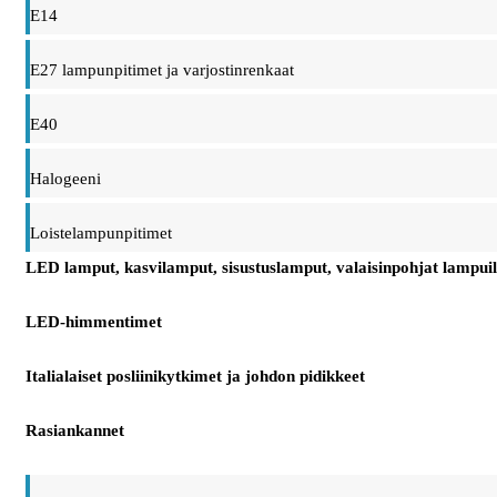
E14
E27 lampunpitimet ja varjostinrenkaat
E40
Halogeeni
Loistelampunpitimet
LED lamput, kasvilamput, sisustuslamput, valaisinpohjat lampuil
LED-himmentimet
Italialaiset posliinikytkimet ja johdon pidikkeet
Rasiankannet