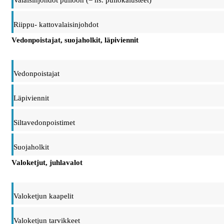
Valaisinjohdot pulloon (= ns. pullokalusteet)
Riippu- kattovalaisinjohdot
Vedonpoistajat, suojaholkit, läpiviennit
Vedonpoistajat
Läpiviennit
Siltavedonpoistimet
Suojaholkit
Valoketjut, juhlavalot
Valoketjun kaapelit
Valoketjun tarvikkeet