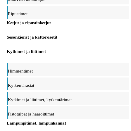
Ripustimet
Ketjut ja ripustinketjut
Sesonkierät ja kattorosetit
Kytkimet ja liittimet
Himmentimet
Kytkentärasiat
Kytkimet ja liittimet, kytkentärimat
Pistotulpat ja haaroittimet
Lampunpitimet, lampunkannat