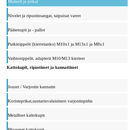
Mutterit ja prikat
Nivelet ja ripustinsangat, taipuisat varret
Päätenupit ja - pallot
Putkinippelit (kierretanko) M10x1 ja M13x1 ja M8x1
Vaihtonippelit, adapterit M10/M13 kierteet
Kattokupit, ripustimet ja kannattimet
Jouset / Varjostin kannatin
Koristeprikat,suutarinvalaisimen varjostinpidin
Metalliset kattokupit
Muoviset kattokupit