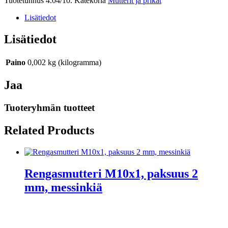
Tuotetunnus
4.04/10.
Katekoria
Mutterit ja prikat
Lisätiedot
Lisätiedot
Paino
0,002 kg (kilogramma)
Jaa
Tuoteryhmän tuotteet
Related Products
Rengasmutteri M10x1, paksuus 2
mm, messinkiä