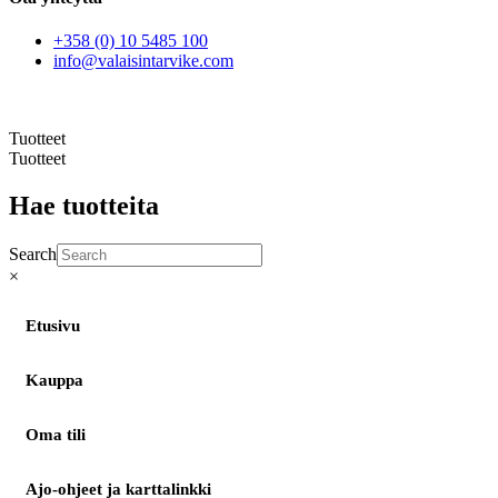
+358 (0) 10 5485 100
info@valaisintarvike.com
©
– Suomen Valaisintarvike |
Tietosuojaseloste
| Kotisivut:
Sivustamo Oy
Tuotteet
Tuotteet
Hae tuotteita
Search
×
Etusivu
Kauppa
Oma tili
Ajo-ohjeet ja karttalinkki