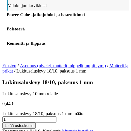
Valoketjun tarvikkeet
Power Cube -jatkojohdot ja haaroittimet
Poistoerä
Remontti ja flippaus
Etusivu
/
Asennus (nivelet, mutterit, nippelit, nupit, ym.)
/
Mutterit ja
prikat
/ Lukitusaluslevy 18/10, paksuus 1 mm
Lukitusaluslevy 18/10, paksuus 1 mm
Lukitusaluslevy 10 mm reiälle
0,44
€
Lukitusaluslevy 18/10, paksuus 1 mm määrä
Lisää ostoskoriin