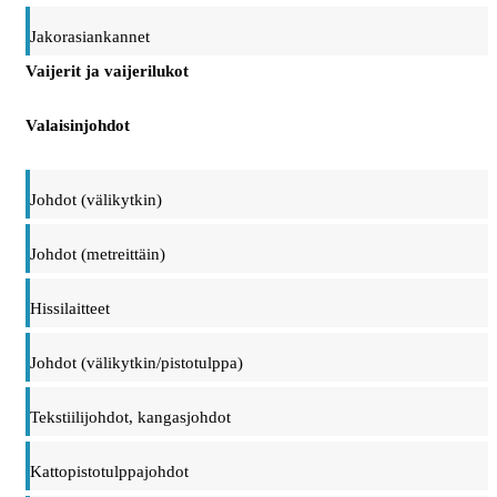
Jakorasiankannet
Vaijerit ja vaijerilukot
Valaisinjohdot
Johdot (välikytkin)
Johdot (metreittäin)
Hissilaitteet
Johdot (välikytkin/pistotulppa)
Tekstiilijohdot, kangasjohdot
Kattopistotulppajohdot