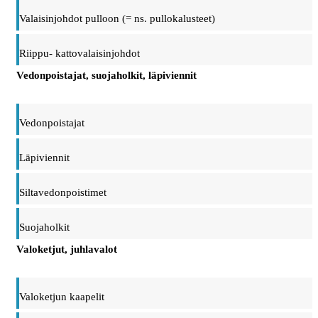
Valaisinjohdot pulloon (= ns. pullokalusteet)
Riippu- kattovalaisinjohdot
Vedonpoistajat, suojaholkit, läpiviennit
Vedonpoistajat
Läpiviennit
Siltavedonpoistimet
Suojaholkit
Valoketjut, juhlavalot
Valoketjun kaapelit