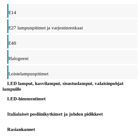
E14
E27 lampunpitimet ja varjostinrenkaat
E40
Halogeeni
Loistelampunpitimet
LED lamput, kasvilamput, sisustuslamput, valaisinpohjat
lampuille
LED-himmentimet
Italialaiset posliinikytkimet ja johdon pidikkeet
Rasiankannet