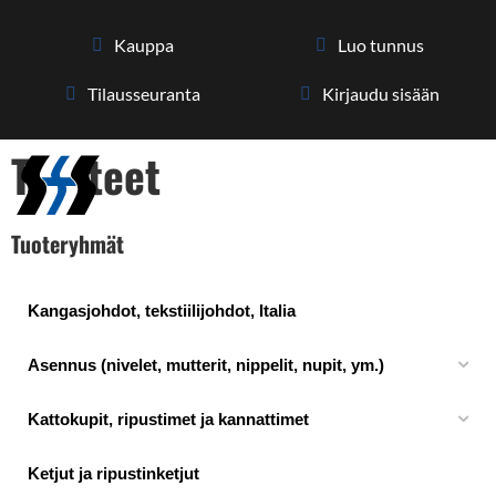
Kauppa
Luo tunnus
Tilaus­seuranta
Kirjaudu sisään
Tuotteet
Tuoteryhmät
Kangasjohdot, tekstiilijohdot, Italia
Asennus (nivelet, mutterit, nippelit, nupit, ym.)
Kattokupit, ripustimet ja kannattimet
Ketjut ja ripustinketjut