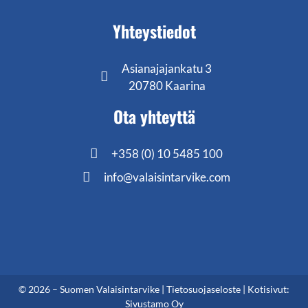
Yhteystiedot
Asianajajankatu 3
20780 Kaarina
Ota yhteyttä
+358 (0) 10 5485 100
info@valaisintarvike.com
©
2026
– Suomen Valaisintarvike |
Tietosuojaseloste
| Kotisivut:
Sivustamo Oy