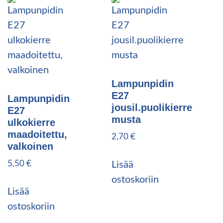
Lampunpidin
E27
Lampunpidin
jousil.puolikierre
E27
musta
ulkokierre
maadoitettu,
2,70
€
valkoinen
5,50
€
Lisää
ostoskoriin
Lisää
ostoskoriin