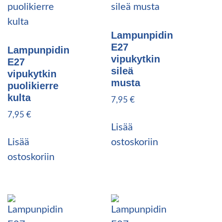
Lampunpidin
E27
Lampunpidin
vipukytkin
E27
sileä
vipukytkin
musta
puolikierre
kulta
7,95
€
7,95
€
Lisää
Lisää
ostoskoriin
ostoskoriin