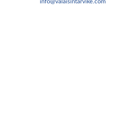
info@valaisintarvike.com
©
– Suomen Valaisintarvike |
Tietosuojaseloste
|
Kotisivut:
Sivustamo Oy