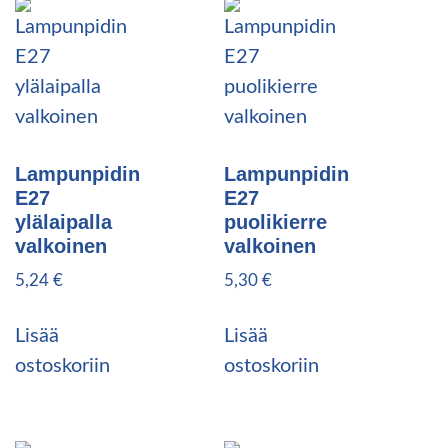
Lampunpidin
Lampunpidin
E27
E27
ylälaipalla
puolikierre
valkoinen
valkoinen
5,24
€
5,30
€
Lisää
Lisää
ostoskoriin
ostoskoriin