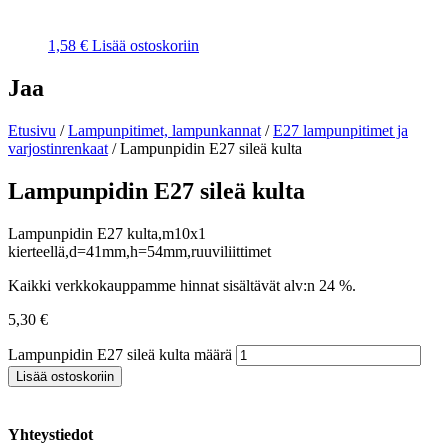
1,58
€
Lisää ostoskoriin
Jaa
Etusivu
/
Lampunpitimet, lampunkannat
/
E27 lampunpitimet ja
varjostinrenkaat
/ Lampunpidin E27 sileä kulta
Lampunpidin E27 sileä kulta
Lampunpidin E27 kulta,m10x1
kierteellä,d=41mm,h=54mm,ruuviliittimet
Kaikki verkkokauppamme hinnat sisältävät alv:n 24 %.
5,30
€
Lampunpidin E27 sileä kulta määrä
Lisää ostoskoriin
Yhteystiedot