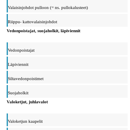
Valaisinjohdot pulloon (= ns. pullokalusteet)
Riippu- kattovalaisinjohdot
Vedonpoistajat, suojaholkit, läpiviennit
Vedonpoistajat
Läpiviennit
Siltavedonpoistimet
Suojaholkit
Valoketjut, juhlavalot
Valoketjun kaapelit