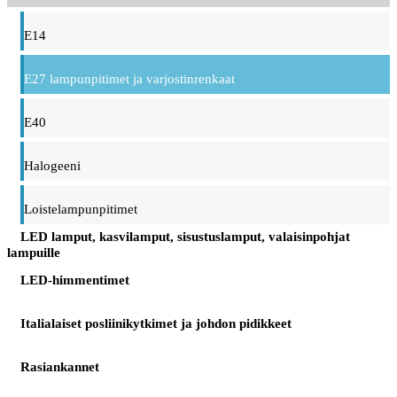
E14
E27 lampunpitimet ja varjostinrenkaat
E40
Halogeeni
Loistelampunpitimet
LED lamput, kasvilamput, sisustuslamput, valaisinpohjat
lampuille
LED-himmentimet
Italialaiset posliinikytkimet ja johdon pidikkeet
Rasiankannet