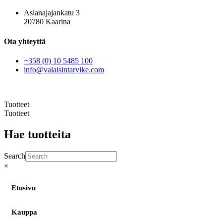
Asianajajankatu 3
20780 Kaarina
Ota yhteyttä
+358 (0) 10 5485 100
info@valaisintarvike.com
©
– Suomen Valaisintarvike |
Tietosuojaseloste
| Kotisivut:
Sivustamo Oy
Tuotteet
Tuotteet
Hae tuotteita
Search
×
Etusivu
Kauppa