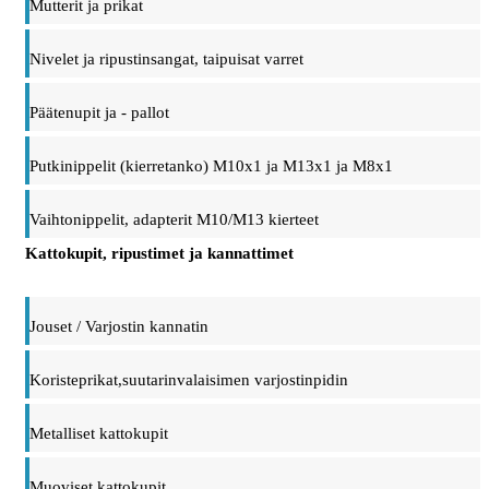
Mutterit ja prikat
Nivelet ja ripustinsangat, taipuisat varret
Päätenupit ja - pallot
Putkinippelit (kierretanko) M10x1 ja M13x1 ja M8x1
Vaihtonippelit, adapterit M10/M13 kierteet
Kattokupit, ripustimet ja kannattimet
Jouset / Varjostin kannatin
Koristeprikat,suutarinvalaisimen varjostinpidin
Metalliset kattokupit
Muoviset kattokupit