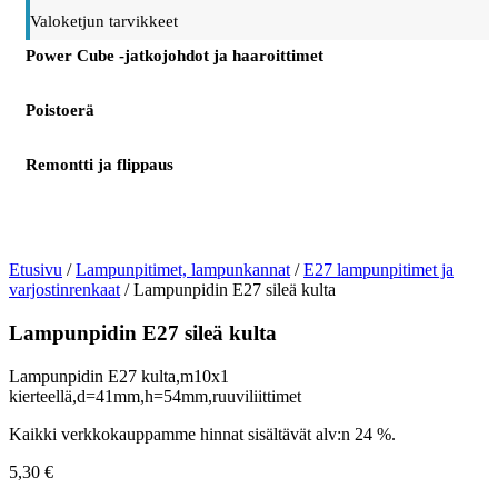
Valoketjun tarvikkeet
Power Cube -jatkojohdot ja haaroittimet
Poistoerä
Remontti ja flippaus
Etusivu
/
Lampunpitimet, lampunkannat
/
E27 lampunpitimet ja
varjostinrenkaat
/ Lampunpidin E27 sileä kulta
Lampunpidin E27 sileä kulta
Lampunpidin E27 kulta,m10x1
kierteellä,d=41mm,h=54mm,ruuviliittimet
Kaikki verkkokauppamme hinnat sisältävät alv:n 24 %.
5,30
€