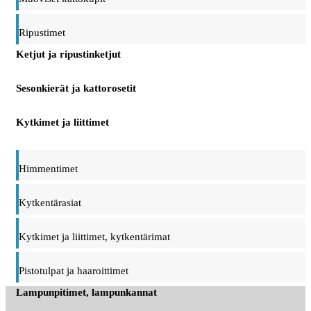
Ripustimet
Ketjut ja ripustinketjut
Sesonkierät ja kattorosetit
Kytkimet ja liittimet
Himmentimet
Kytkentärasiat
Kytkimet ja liittimet, kytkentärimat
Pistotulpat ja haaroittimet
Lampunpitimet, lampunkannat