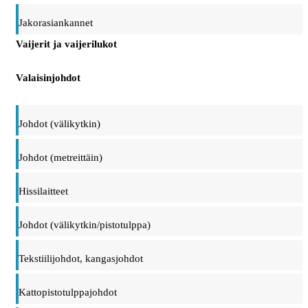
Jakorasiankannet
Vaijerit ja vaijerilukot
Valaisinjohdot
Johdot (välikytkin)
Johdot (metreittäin)
Hissilaitteet
Johdot (välikytkin/pistotulppa)
Tekstiilijohdot, kangasjohdot
Kattopistotulppajohdot