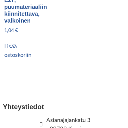
E27,
puumateriaaliin
kiinnitettävä,
valkoinen
1,04
€
Lisää
ostoskoriin
Yhteystiedot
Asianajajankatu 3