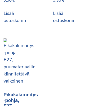
5,50
€
5,30
€
Lisää
Lisää
ostoskoriin
ostoskoriin
Pikakakiinnitys
-pohja,