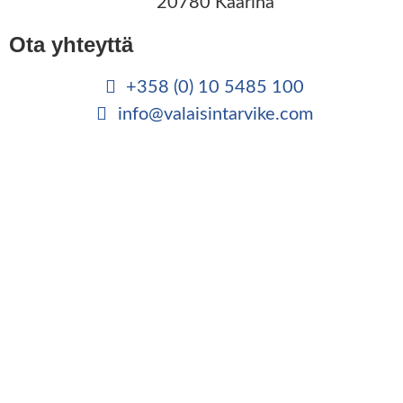
20780 Kaarina
Ota yhteyttä
+358 (0) 10 5485 100
info@valaisintarvike.com
©
– Suomen Valaisintarvike |
Tietosuojaseloste
|
Kotisivut:
Sivustamo Oy