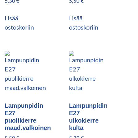
5,30
€
5,50
€
Lisää
Lisää
ostoskoriin
ostoskoriin
Lampunpidin
Lampunpidin
E27
E27
puolikierre
ulkokierre
maad.valkoinen
kulta