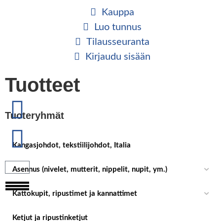
Kauppa
Luo tunnus
Tilaus­seuranta
Kirjaudu sisään
Tuotteet
Tuoteryhmät
Kangasjohdot, tekstiilijohdot, Italia
Asennus (nivelet, mutterit, nippelit, nupit, ym.)
Kattokupit, ripustimet ja kannattimet
Ketjut ja ripustinketjut