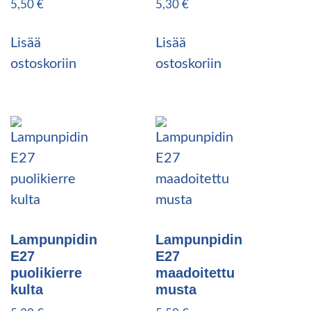
5,50
€
5,30
€
Lisää
Lisää
ostoskoriin
ostoskoriin
Lampunpidin
Lampunpidin
E27
E27
puolikierre
maadoitettu
kulta
musta