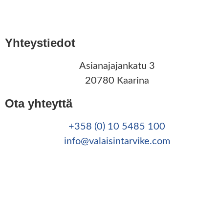
Yhteystiedot
Asianajajankatu 3
20780 Kaarina
Ota yhteyttä
+358 (0) 10 5485 100
info@valaisintarvike.com
©
– Suomen Valaisintarvike |
Tietosuojaseloste
|
Kotisivut:
Sivustamo Oy