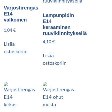
Varjostirengas
E14
Lampunpidin
valkoinen
E14
keraaminen
1,04
€
ruuvikiinnityksellä
4,10
€
Lisää
ostoskoriin
Lisää
ostoskoriin