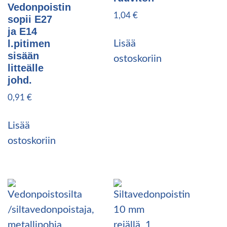
Vedonpoistin
1,04
€
sopii E27
ja E14
l.pitimen
Lisää
sisään
ostoskoriin
litteälle
johd.
0,91
€
Lisää
ostoskoriin