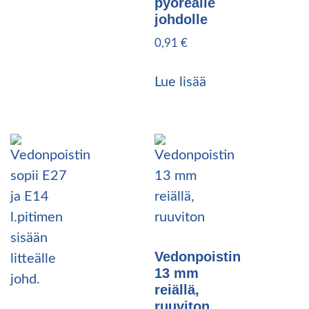
pyöreälle
johdolle
0,91
€
Lue lisää
Vedonpoistin
13 mm
reiällä,
ruuviton