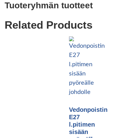
Tuoteryhmän tuotteet
Related Products
Vedonpoistin
E27
l.pitimen
sisään