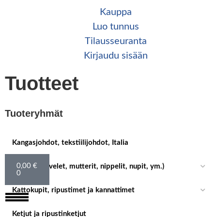
Kauppa
Luo tunnus
Tilaus­seuranta
Kirjaudu sisään
Tuotteet
Tuoteryhmät
Kangasjohdot, tekstiilijohdot, Italia
0,00
€
Asennus (nivelet, mutterit, nippelit, nupit, ym.)
0
Kattokupit, ripustimet ja kannattimet
Ketjut ja ripustinketjut