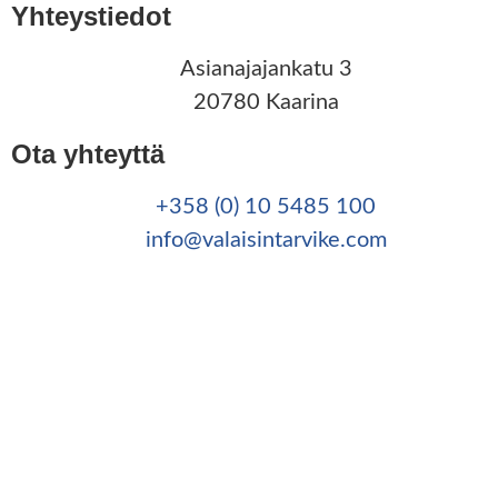
Yhteystiedot
Asianajajankatu 3
20780 Kaarina
Ota yhteyttä
+358 (0) 10 5485 100
info@valaisintarvike.com
©
– Suomen Valaisintarvike |
Tietosuojaseloste
|
Kotisivut:
Sivustamo Oy