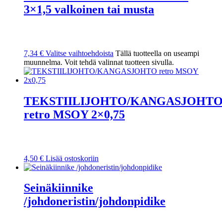
3×1,5 valkoinen tai musta
7,34
€
Valitse vaihtoehdoista
Tällä tuotteella on useampi
muunnelma. Voit tehdä valinnat tuotteen sivulla.
TEKSTIILIJOHTO/KANGASJOHT
retro MSOY 2×0,75
4,50
€
Lisää ostoskoriin
Seinäkiinnike
/johdoneristin/johdonpidike