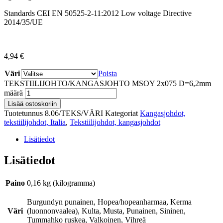
Standards CEI EN 50525-2-11:2012 Low voltage Directive
2014/35/UE
4,94
€
Väri
Poista
TEKSTIILIJOHTO/KANGASJOHTO MSOY 2x075 D=6,2mm
määrä
Lisää ostoskoriin
Tuotetunnus
8.06/TEKS/VÄRI
Kategoriat
Kangasjohdot,
tekstiilijohdot, Italia
,
Tekstiilijohdot, kangasjohdot
Lisätiedot
Lisätiedot
Paino
0,16 kg (kilogramma)
Burgundyn punainen, Hopea/hopeanharmaa, Kerma
Väri
(luonnonvaalea), Kulta, Musta, Punainen, Sininen,
Tummahko ruskea, Valkoinen, Vihreä