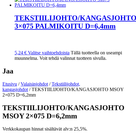
TEKSTIILIJOHTO/KANGASJOHT
3×075 PALMIKOITU D=6,4mm
5,24
€
Valitse vaihtoehdoista
Tällä tuotteella on useampi
muunnelma. Voit tehdä valinnat tuotteen sivulla.
Jaa
Etusivu
/
Valaisinjohdot
/
Tekstiilijohdot,
kangasjohdot
/ TEKSTIILIJOHTO/KANGASJOHTO MSOY
2×075 D=6,2mm
TEKSTIILIJOHTO/KANGASJOHTO
MSOY 2×075 D=6,2mm
Verkkokaupan hinnat sisältävät alv:n 25,5%.