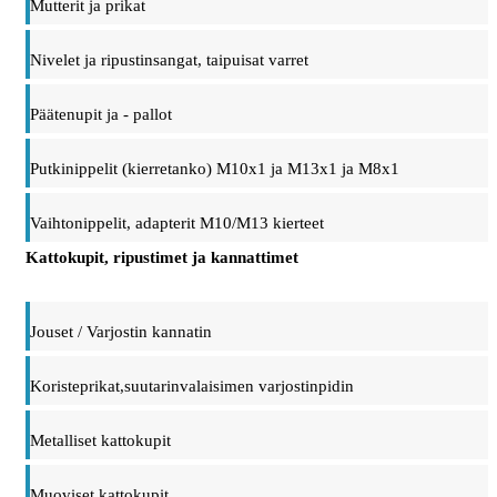
Mutterit ja prikat
Nivelet ja ripustinsangat, taipuisat varret
Päätenupit ja - pallot
Putkinippelit (kierretanko) M10x1 ja M13x1 ja M8x1
Vaihtonippelit, adapterit M10/M13 kierteet
Kattokupit, ripustimet ja kannattimet
Jouset / Varjostin kannatin
Koristeprikat,suutarinvalaisimen varjostinpidin
Metalliset kattokupit
Muoviset kattokupit