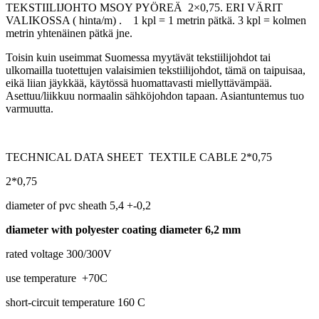
TEKSTIILIJOHTO MSOY PYÖREÄ
2×0,75.
ERI
VÄRIT
VALIKOSSA
( hinta/m) . 1 kpl = 1 metrin pätkä. 3 kpl = kolmen
metrin yhtenäinen pätkä jne.
Toisin kuin useimmat Suomessa myytävät tekstiilijohdot tai
ulkomailla tuotettujen valaisimien tekstiilijohdot, tämä on taipuisaa,
eikä liian jäykkää, käytössä huomattavasti miellyttävämpää.
Asettuu/liikkuu normaalin sähköjohdon tapaan. Asiantuntemus tuo
varmuutta.
TECHNICAL DATA SHEET TEXTILE CABLE 2*0,75
2*0,75
diameter of pvc sheath 5,4 +-0,2
diameter with polyester coating diameter 6,2 mm
rated voltage 300/300V
use temperature +70C
short-circuit temperature 160 C