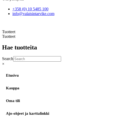
+358 (0) 10 5485 100
info@valaisintarvike.com
©
– Suomen Valaisintarvike |
Tietosuojaseloste
| Kotisivut:
Sivustamo Oy
Tuotteet
Tuotteet
Hae tuotteita
Search
×
Etusivu
Kauppa
Oma tili
Ajo-ohjeet ja karttalinkki