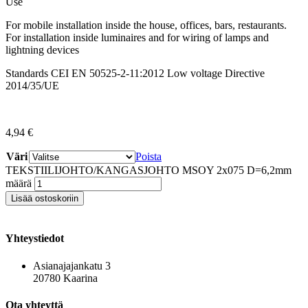
Use
For mobile installation inside the house, offices, bars, restaurants.
For installation inside luminaires and for wiring of lamps and
lightning devices
Standards CEI EN 50525-2-11:2012 Low voltage Directive
2014/35/UE
4,94
€
Väri
Poista
TEKSTIILIJOHTO/KANGASJOHTO MSOY 2x075 D=6,2mm
määrä
Lisää ostoskoriin
Yhteystiedot
Asianajajankatu 3
20780 Kaarina
Ota yhteyttä