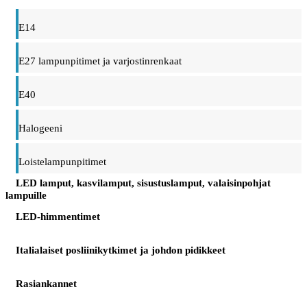
E14
E27 lampunpitimet ja varjostinrenkaat
E40
Halogeeni
Loistelampunpitimet
LED lamput, kasvilamput, sisustuslamput, valaisinpohjat
lampuille
LED-himmentimet
Italialaiset posliinikytkimet ja johdon pidikkeet
Rasiankannet