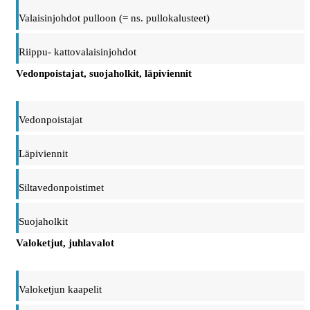
Valaisinjohdot pulloon (= ns. pullokalusteet)
Riippu- kattovalaisinjohdot
Vedonpoistajat, suojaholkit, läpiviennit
Vedonpoistajat
Läpiviennit
Siltavedonpoistimet
Suojaholkit
Valoketjut, juhlavalot
Valoketjun kaapelit