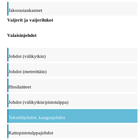
Jakorasiankannet
Vaijerit ja vaijerilukot
Valaisinjohdot
Johdot (välikytkin)
Johdot (metreittäin)
Hissilaitteet
Johdot (välikytkin/pistotulppa)
Tekstiilijohdot, kangasjohdot
Kattopistotulppajohdot