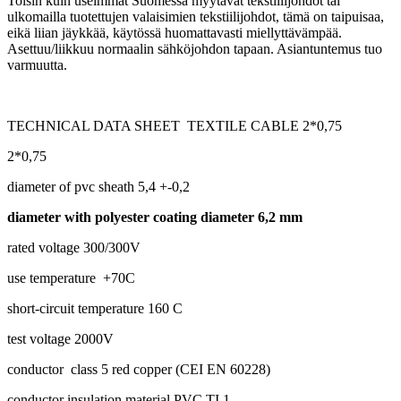
Toisin kuin useimmat Suomessa myytävät tekstiilijohdot tai
ulkomailla tuotettujen valaisimien tekstiilijohdot, tämä on taipuisaa,
eikä liian jäykkää, käytössä huomattavasti miellyttävämpää.
Asettuu/liikkuu normaalin sähköjohdon tapaan. Asiantuntemus tuo
varmuutta.
TECHNICAL DATA SHEET TEXTILE CABLE 2*0,75
2*0,75
diameter of pvc sheath 5,4 +-0,2
diameter with polyester coating diameter 6,2 mm
rated voltage 300/300V
use temperature +70C
short-circuit temperature 160 C
test voltage 2000V
conductor class 5 red copper (CEI EN 60228)
conductor insulation material PVC TI 1