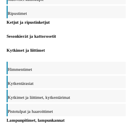
Ripustimet
Ketjut ja ripustinketjut
Sesonkierät ja kattorosetit
Kytkimet ja liittimet
Himmentimet
Kytkentärasiat
Kytkimet ja liittimet, kytkentärimat
Pistotulpat ja haaroittimet
Lampunpitimet, lampunkannat