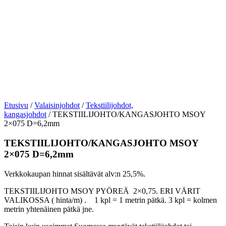
Etusivu
/
Valaisinjohdot
/
Tekstiilijohdot,
kangasjohdot
/ TEKSTIILIJOHTO/KANGASJOHTO MSOY
2×075 D=6,2mm
TEKSTIILIJOHTO/KANGASJOHTO MSOY
2×075 D=6,2mm
Verkkokaupan hinnat sisältävät alv:n 25,5%.
TEKSTIILIJOHTO MSOY PYÖREÄ
2×0,75.
ERI
VÄRIT
VALIKOSSA
( hinta/m) . 1 kpl = 1 metrin pätkä. 3 kpl = kolmen
metrin yhtenäinen pätkä jne.