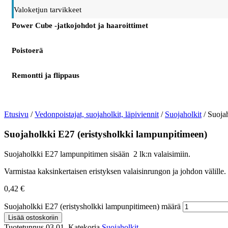
Valoketjun tarvikkeet
Power Cube -jatkojohdot ja haaroittimet
Poistoerä
Remontti ja flippaus
Etusivu
/
Vedonpoistajat, suojaholkit, läpiviennit
/
Suojaholkit
/ Suoja
Suojaholkki E27 (eristysholkki lampunpitimeen)
Suojaholkki E27 lampunpitimen sisään 2 lk:n valaisimiin.
Varmistaa kaksinkertaisen eristyksen valaisinrungon ja johdon välille.
0,42
€
Suojaholkki E27 (eristysholkki lampunpitimeen) määrä
Lisää ostoskoriin
Tuotetunnus
03.01.
Katekoria
Suojaholkit