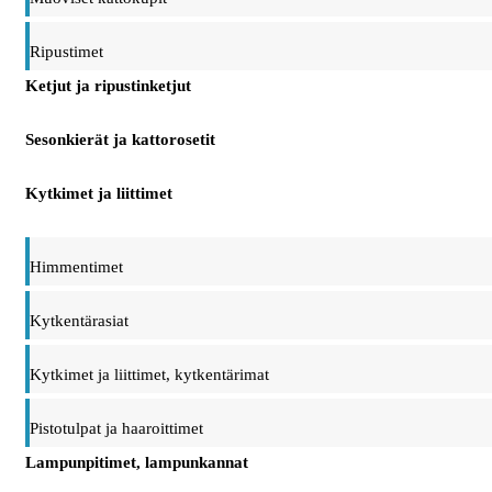
Ripustimet
Ketjut ja ripustinketjut
Sesonkierät ja kattorosetit
Kytkimet ja liittimet
Himmentimet
Kytkentärasiat
Kytkimet ja liittimet, kytkentärimat
Pistotulpat ja haaroittimet
Lampunpitimet, lampunkannat