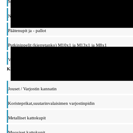
Mutterit ja prikat
Nivelet ja ripustinsangat, taipuisat varret
Päätenupit ja - pallot
Putkinippelit (kierretanko) M10x1 ja M13x1 ja M8x1
Vaihtonippelit, adapterit M10/M13 kierteet
Kattokupit, ripustimet ja kannattimet
Jouset / Varjostin kannatin
Koristeprikat,suutarinvalaisimen varjostinpidin
Metalliset kattokupit
Muoviset kattokupit