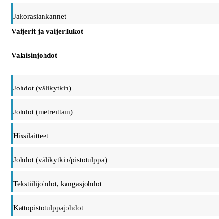
Jakorasiankannet
Vaijerit ja vaijerilukot
Valaisinjohdot
Johdot (välikytkin)
Johdot (metreittäin)
Hissilaitteet
Johdot (välikytkin/pistotulppa)
Tekstiilijohdot, kangasjohdot
Kattopistotulppajohdot