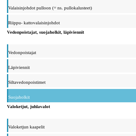
Valaisinjohdot pulloon (= ns. pullokalusteet)
Riippu- kattovalaisinjohdot
Vedonpoistajat, suojaholkit, läpiviennit
Vedonpoistajat
Läpiviennit
Siltavedonpoistimet
Suojaholkit
Valoketjut, juhlavalot
Valoketjun kaapelit