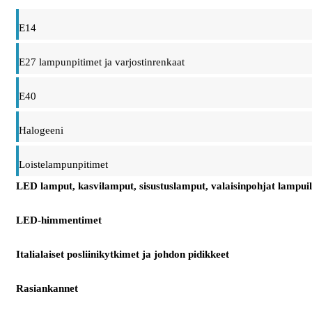
E14
E27 lampunpitimet ja varjostinrenkaat
E40
Halogeeni
Loistelampunpitimet
LED lamput, kasvilamput, sisustuslamput, valaisinpohjat lampuil
LED-himmentimet
Italialaiset posliinikytkimet ja johdon pidikkeet
Rasiankannet