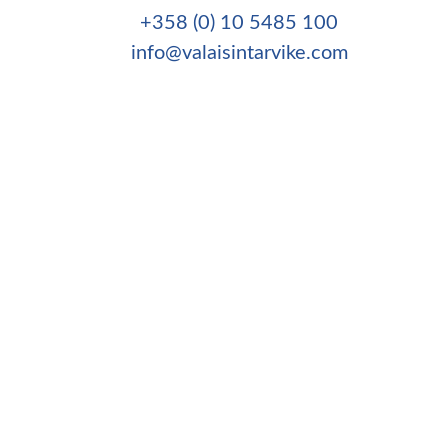
+358 (0) 10 5485 100
info@valaisintarvike.com
©
– Suomen Valaisintarvike |
Tietosuojaseloste
|
Kotisivut:
Sivustamo Oy