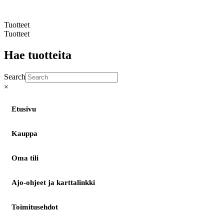
©
– Suomen Valaisintarvike |
Tietosuojaseloste
| Kotisivut:
Sivustamo Oy
Tuotteet
Tuotteet
Hae tuotteita
Search
×
Etusivu
Kauppa
Oma tili
Ajo-ohjeet ja karttalinkki
Toimitusehdot