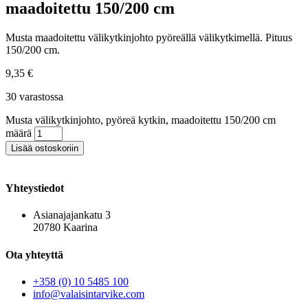
maadoitettu 150/200 cm
Musta maadoitettu välikytkinjohto pyöreällä välikytkimellä. Pituus
150/200 cm.
9,35
€
30 varastossa
Musta välikytkinjohto, pyöreä kytkin, maadoitettu 150/200 cm
määrä
Lisää ostoskoriin
Yhteystiedot
Asianajajankatu 3
20780 Kaarina
Ota yhteyttä
+358 (0) 10 5485 100
info@valaisintarvike.com