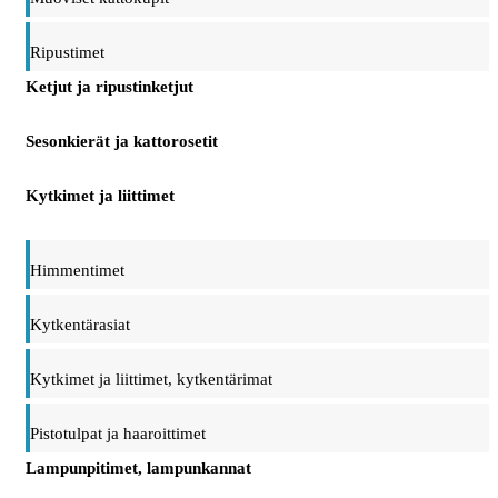
Ripustimet
Ketjut ja ripustinketjut
Sesonkierät ja kattorosetit
Kytkimet ja liittimet
Himmentimet
Kytkentärasiat
Kytkimet ja liittimet, kytkentärimat
Pistotulpat ja haaroittimet
Lampunpitimet, lampunkannat