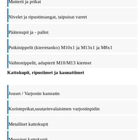
Mutterit ja prikat
Nivelet ja ripustinsangat, taipuisat varret
Päätenupit ja - pallot
Putkinippelit (kierretanko) M10x1 ja M13x1 ja M8x1
Vaihtonippelit, adapterit M10/M13 kierteet
Kattokupit, ripustimet ja kannattimet
Jouset / Varjostin kannatin
Koristeprikat,suutarinvalaisimen varjostinpidin
Metalliset kattokupit
Muoviset kattokupit