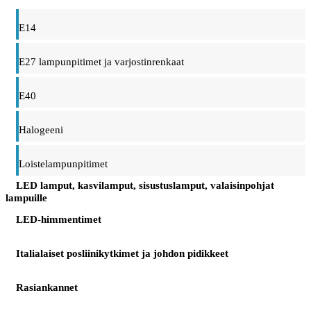
E14
E27 lampunpitimet ja varjostinrenkaat
E40
Halogeeni
Loistelampunpitimet
LED lamput, kasvilamput, sisustuslamput, valaisinpohjat
lampuille
LED-himmentimet
Italialaiset posliinikytkimet ja johdon pidikkeet
Rasiankannet