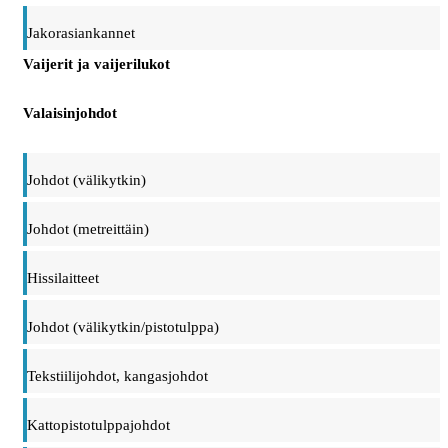
Jakorasiankannet
Vaijerit ja vaijerilukot
Valaisinjohdot
Johdot (välikytkin)
Johdot (metreittäin)
Hissilaitteet
Johdot (välikytkin/pistotulppa)
Tekstiilijohdot, kangasjohdot
Kattopistotulppajohdot