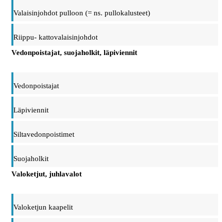
Valaisinjohdot pulloon (= ns. pullokalusteet)
Riippu- kattovalaisinjohdot
Vedonpoistajat, suojaholkit, läpiviennit
Vedonpoistajat
Läpiviennit
Siltavedonpoistimet
Suojaholkit
Valoketjut, juhlavalot
Valoketjun kaapelit