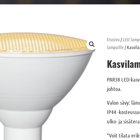
Etusivu
/
LED lampu
lampuille
/ Kasvil
Kasvila
PAR38 LED-kasvi
johtoa.
Valon sävy: lä
IP44 -kosteussuo
ulko- ja sisätera
*Voit tilata eri