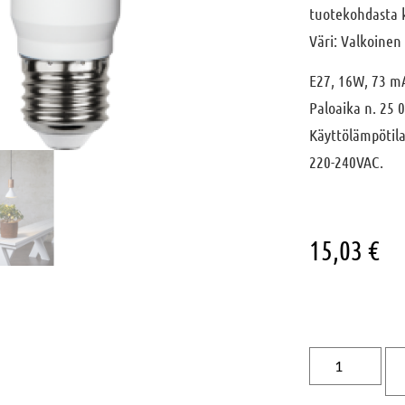
tuotekohdasta 
Väri: Valkoinen
E27, 16W, 73 mA
Paloaika n. 25 0
Käyttölämpötila:
220-240VAC.
15,03
€