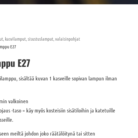
t, kasvilamput, sisustuslamput, valaisinpohjat
amppu E27
mppu E27
lamppu, sisältää kuvan 1 kasveille sopivan lampun ilman
mmin valkoinen
jaus -taso = käy myös kosteisiin sisätiloihin ja katetuille
sseille.
kseen meiltä johdon joko räätälöitynä tai sitten