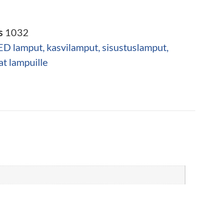
s
1032
ED lamput, kasvilamput, sisustuslamput,
at lampuille