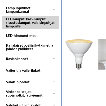
Lampunpitimet,
lampunkannat
LED lamput, kasvilamput,
sisustuslamput, valaisinpohjat
lampuille
LED-himmentimet
Italialaiset posliinikytkimet ja
johdon pidikkeet
Rasiankannet
Vaijerit ja vaijerilukot
Valaisinjohdot
Vedonpoistajat,
suojaholkit, läpiviennit
Valoketjut, juhlavalot