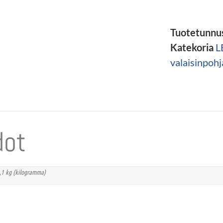
Tuotetunnu
Katekoria
L
valaisinpohj
dot
,1 kg (kilogramma)