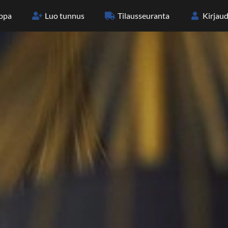
ppa
Luo tunnus
Tilaus­seuranta
Kirjaud