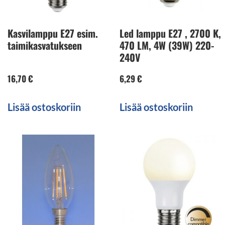
Kasvilamppu E27 esim.
Led lamppu E27 , 2700 K,
taimikasvatukseen
470 LM, 4W (39W) 220-
240V
16,70
€
6,29
€
Lisää ostoskoriin
Lisää ostoskoriin