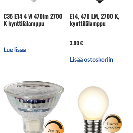
C35 E14 4 W 470lm 2700
E14, 470 LM, 2700 K,
K kynttilälamppu
kynttilälamppu
3,90
€
Lue lisää
Lisää ostoskoriin