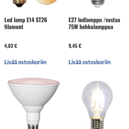
Led lamp E14 ST26
E27 ledlamppu /vastaa
filament
75W hehkulamppua
4,83
€
9,45
€
Lisää ostoskoriin
Lisää ostoskoriin