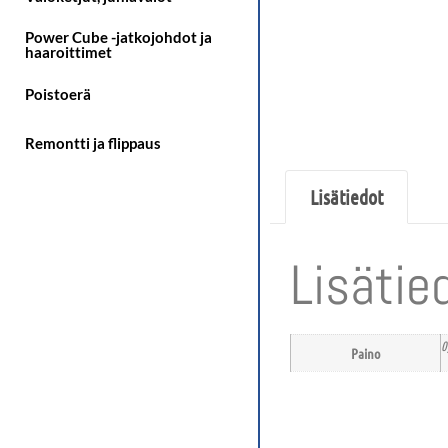
Power Cube -jatkojohdot ja
haaroittimet
Poistoerä
Remontti ja flippaus
Lisätiedot
Lisätie
0
Paino