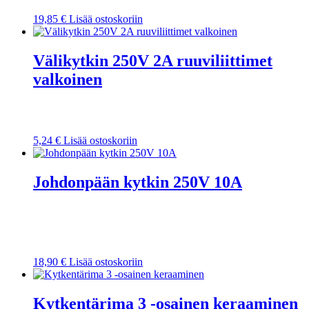
19,85
€
Lisää ostoskoriin
Välikytkin 250V 2A ruuviliittimet
valkoinen
5,24
€
Lisää ostoskoriin
Johdonpään kytkin 250V 10A
18,90
€
Lisää ostoskoriin
Kytkentärima 3 -osainen keraaminen