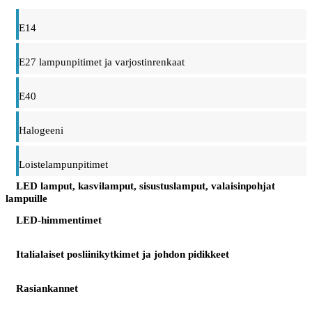
E14
E27 lampunpitimet ja varjostinrenkaat
E40
Halogeeni
Loistelampunpitimet
LED lamput, kasvilamput, sisustuslamput, valaisinpohjat
lampuille
LED-himmentimet
Italialaiset posliinikytkimet ja johdon pidikkeet
Rasiankannet