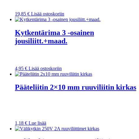
19,85
€
Lisää ostoskoriin
Kytkentärima 3 -osainen
jousiliitt.+maad.
4,95
€
Lisää ostoskoriin
Pääteliitin 2×10 mm ruuviliitin kirkas
1,18
€
Lue lisää