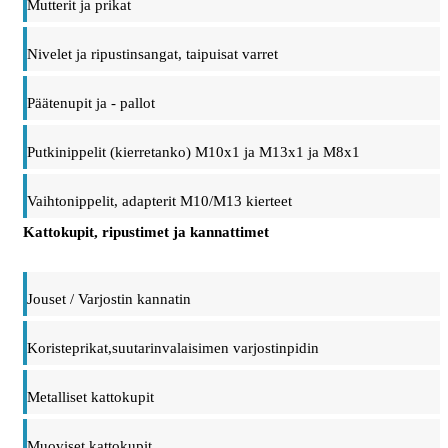
Mutterit ja prikat
Nivelet ja ripustinsangat, taipuisat varret
Päätenupit ja - pallot
Putkinippelit (kierretanko) M10x1 ja M13x1 ja M8x1
Vaihtonippelit, adapterit M10/M13 kierteet
Kattokupit, ripustimet ja kannattimet
Jouset / Varjostin kannatin
Koristeprikat,suutarinvalaisimen varjostinpidin
Metalliset kattokupit
Muoviset kattokupit