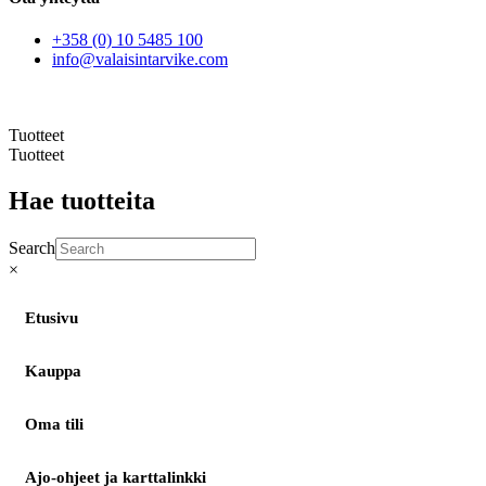
+358 (0) 10 5485 100
info@valaisintarvike.com
©
– Suomen Valaisintarvike |
Tietosuojaseloste
| Kotisivut:
Sivustamo Oy
Tuotteet
Tuotteet
Hae tuotteita
Search
×
Etusivu
Kauppa
Oma tili
Ajo-ohjeet ja karttalinkki