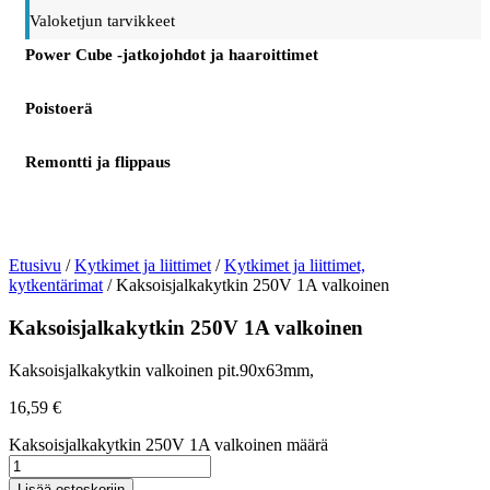
Valoketjun tarvikkeet
Power Cube -jatkojohdot ja haaroittimet
Poistoerä
Remontti ja flippaus
Etusivu
/
Kytkimet ja liittimet
/
Kytkimet ja liittimet,
kytkentärimat
/ Kaksoisjalkakytkin 250V 1A valkoinen
Kaksoisjalkakytkin 250V 1A valkoinen
Kaksoisjalkakytkin valkoinen pit.90x63mm,
16,59
€
Kaksoisjalkakytkin 250V 1A valkoinen määrä
Lisää ostoskoriin