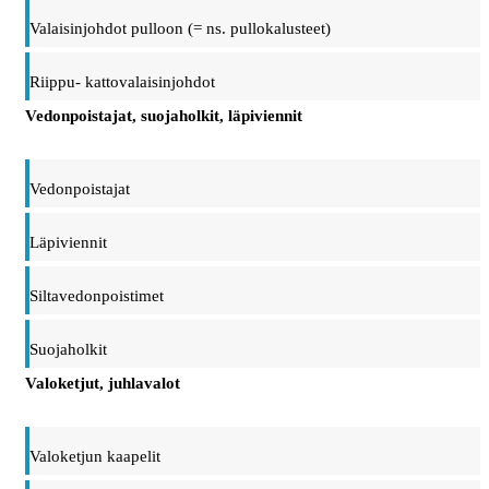
Valaisinjohdot pulloon (= ns. pullokalusteet)
Riippu- kattovalaisinjohdot
Vedonpoistajat, suojaholkit, läpiviennit
Vedonpoistajat
Läpiviennit
Siltavedonpoistimet
Suojaholkit
Valoketjut, juhlavalot
Valoketjun kaapelit