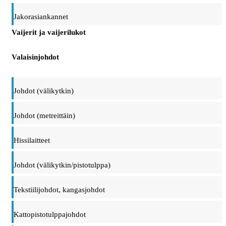
Jakorasiankannet
Vaijerit ja vaijerilukot
Valaisinjohdot
Johdot (välikytkin)
Johdot (metreittäin)
Hissilaitteet
Johdot (välikytkin/pistotulppa)
Tekstiilijohdot, kangasjohdot
Kattopistotulppajohdot