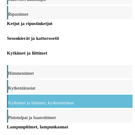
Ripustimet
Ketjut ja ripustinketjut
Sesonkierät ja kattorosetit
Kytkimet ja liittimet
Himmentimet
Kytkentärasiat
Kytkimet ja liittimet, kytkentärimat
Pistotulpat ja haaroittimet
Lampunpitimet, lampunkannat