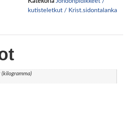
Katekoria
Johdonpidikkeet /
kutisteletkut / Krist.sidontalanka
ot
 (kilogramma)