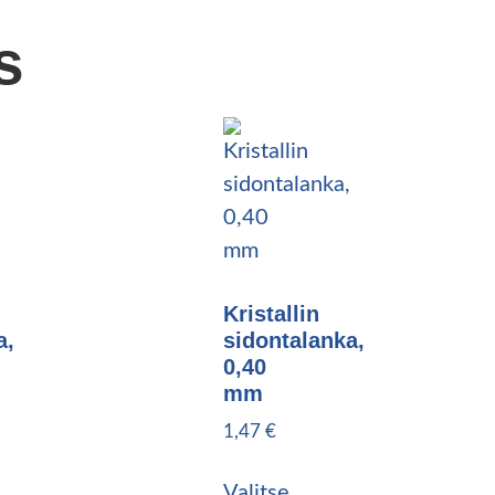
s
Kristallin
a,
sidontalanka,
0,40
mm
1,47
€
Valitse