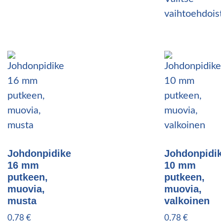
vaihtoehdois
Johdonpidike
Johdonpidi
16 mm
10 mm
putkeen,
putkeen,
muovia,
muovia,
musta
valkoinen
0,78
€
0,78
€