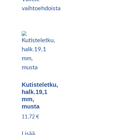
vaihtoehdoista
Kutisteletku,
halk.19,1
mm,
musta
11,72
€
Lisää