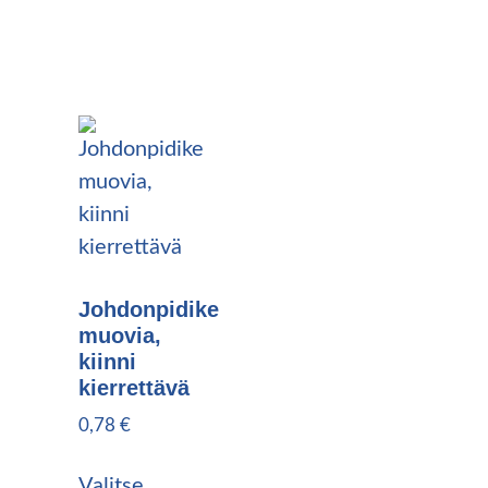
Johdonpidike
muovia,
kiinni
kierrettävä
0,78
€
Valitse