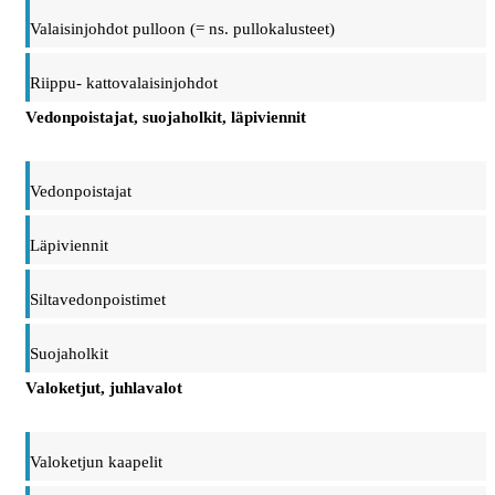
Valaisinjohdot pulloon (= ns. pullokalusteet)
Riippu- kattovalaisinjohdot
Vedonpoistajat, suojaholkit, läpiviennit
Vedonpoistajat
Läpiviennit
Siltavedonpoistimet
Suojaholkit
Valoketjut, juhlavalot
Valoketjun kaapelit