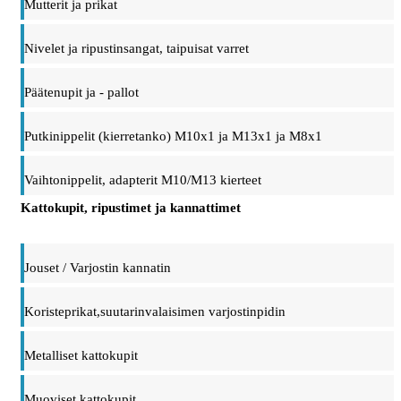
Mutterit ja prikat
Nivelet ja ripustinsangat, taipuisat varret
Päätenupit ja - pallot
Putkinippelit (kierretanko) M10x1 ja M13x1 ja M8x1
Vaihtonippelit, adapterit M10/M13 kierteet
Kattokupit, ripustimet ja kannattimet
Jouset / Varjostin kannatin
Koristeprikat,suutarinvalaisimen varjostinpidin
Metalliset kattokupit
Muoviset kattokupit