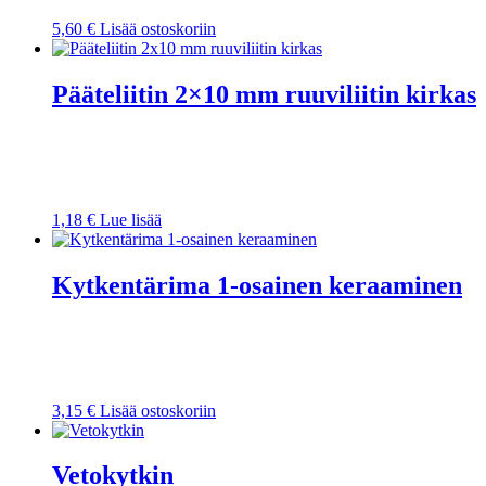
5,60
€
Lisää ostoskoriin
Pääteliitin 2×10 mm ruuviliitin kirkas
1,18
€
Lue lisää
Kytkentärima 1-osainen keraaminen
3,15
€
Lisää ostoskoriin
Vetokytkin