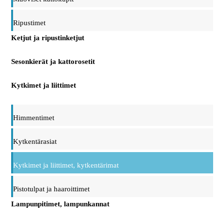
Ripustimet
Ketjut ja ripustinketjut
Sesonkierät ja kattorosetit
Kytkimet ja liittimet
Himmentimet
Kytkentärasiat
Kytkimet ja liittimet, kytkentärimat
Pistotulpat ja haaroittimet
Lampunpitimet, lampunkannat