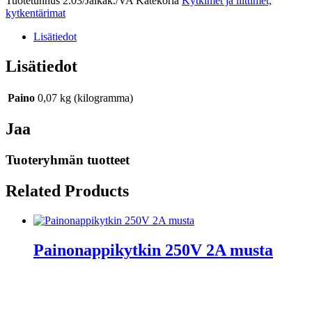
Tuotetunnus
2.03/Jalkak./VA
Katekoria
Kytkimet ja liittimet,
kytkentärimat
Lisätiedot
Lisätiedot
Paino
0,07 kg (kilogramma)
Jaa
Tuoteryhmän tuotteet
Related Products
Painonappikytkin 250V 2A musta