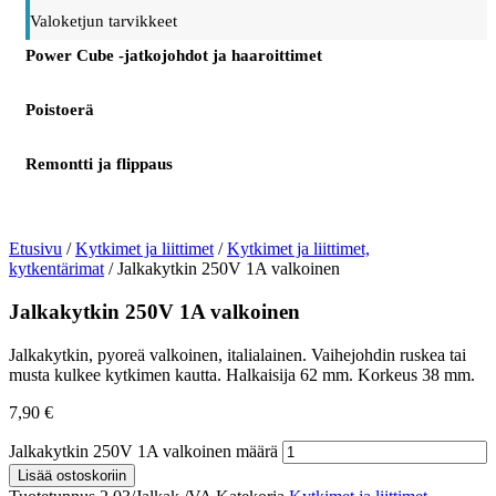
Valoketjun tarvikkeet
Power Cube -jatkojohdot ja haaroittimet
Poistoerä
Remontti ja flippaus
Etusivu
/
Kytkimet ja liittimet
/
Kytkimet ja liittimet,
kytkentärimat
/ Jalkakytkin 250V 1A valkoinen
Jalkakytkin 250V 1A valkoinen
Jalkakytkin, pyoreä valkoinen, italialainen. Vaihejohdin ruskea tai
musta kulkee kytkimen kautta. Halkaisija 62 mm. Korkeus 38 mm.
7,90
€
Jalkakytkin 250V 1A valkoinen määrä
Lisää ostoskoriin