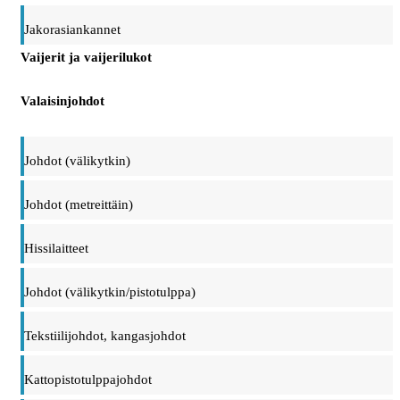
Jakorasiankannet
Vaijerit ja vaijerilukot
Valaisinjohdot
Johdot (välikytkin)
Johdot (metreittäin)
Hissilaitteet
Johdot (välikytkin/pistotulppa)
Tekstiilijohdot, kangasjohdot
Kattopistotulppajohdot