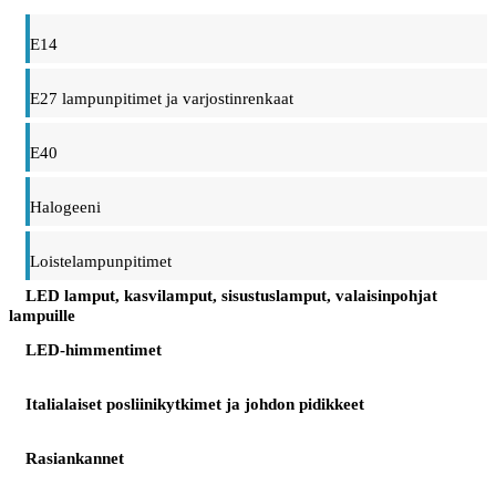
E14
E27 lampunpitimet ja varjostinrenkaat
E40
Halogeeni
Loistelampunpitimet
LED lamput, kasvilamput, sisustuslamput, valaisinpohjat
lampuille
LED-himmentimet
Italialaiset posliinikytkimet ja johdon pidikkeet
Rasiankannet