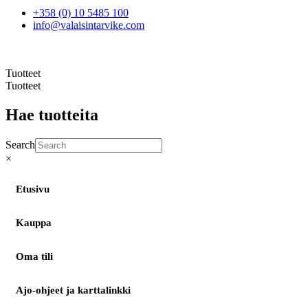
+358 (0) 10 5485 100
info@valaisintarvike.com
©
– Suomen Valaisintarvike |
Tietosuojaseloste
| Kotisivut:
Sivustamo Oy
Tuotteet
Tuotteet
Hae tuotteita
Search
×
Etusivu
Kauppa
Oma tili
Ajo-ohjeet ja karttalinkki