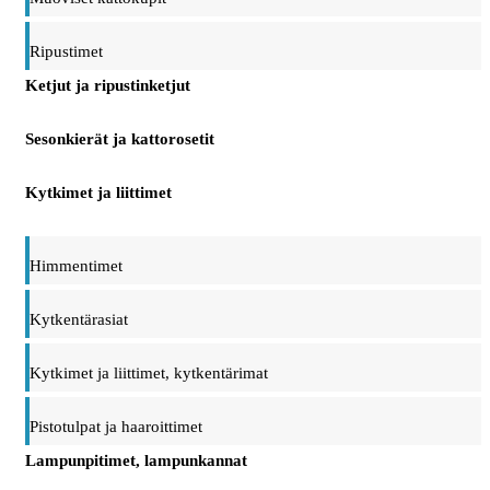
Ripustimet
Ketjut ja ripustinketjut
Sesonkierät ja kattorosetit
Kytkimet ja liittimet
Himmentimet
Kytkentärasiat
Kytkimet ja liittimet, kytkentärimat
Pistotulpat ja haaroittimet
Lampunpitimet, lampunkannat