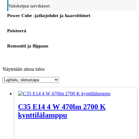
Valoketjun tarvikkeet
Power Cube -jatkojohdot ja haaroittimet
Poistoerä
Remontti ja flippaus
Näytetään ainoa tulos
C35 E14 4 W 470lm 2700 K
kynttilälamppu