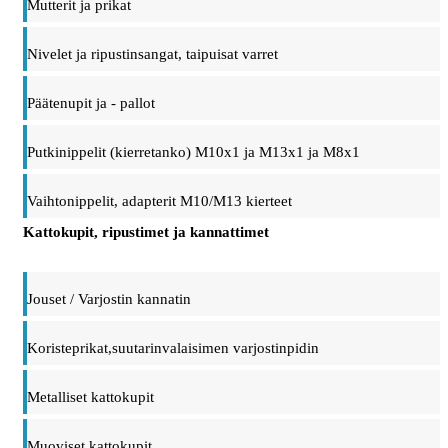
Mutterit ja prikat
Nivelet ja ripustinsangat, taipuisat varret
Päätenupit ja - pallot
Putkinippelit (kierretanko) M10x1 ja M13x1 ja M8x1
Vaihtonippelit, adapterit M10/M13 kierteet
Kattokupit, ripustimet ja kannattimet
Jouset / Varjostin kannatin
Koristeprikat,suutarinvalaisimen varjostinpidin
Metalliset kattokupit
Muoviset kattokupit