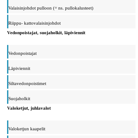
Valaisinjohdot pulloon (= ns. pullokalusteet)
Riippu- kattovalaisinjohdot
Vedonpoistajat, suojaholkit, läpiviennit
Vedonpoistajat
Läpiviennit
Siltavedonpoistimet
Suojaholkit
Valoketjut, juhlavalot
Valoketjun kaapelit