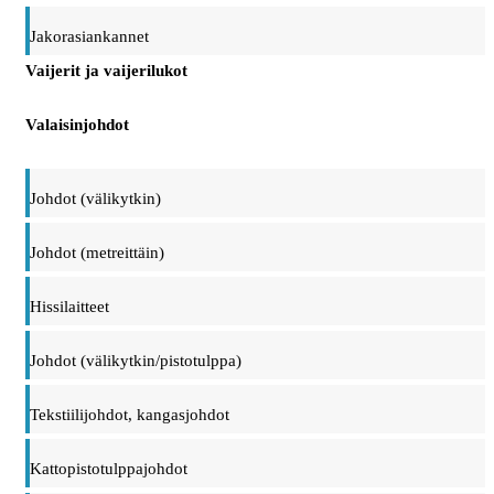
Jakorasiankannet
Vaijerit ja vaijerilukot
Valaisinjohdot
Johdot (välikytkin)
Johdot (metreittäin)
Hissilaitteet
Johdot (välikytkin/pistotulppa)
Tekstiilijohdot, kangasjohdot
Kattopistotulppajohdot