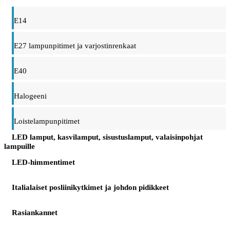
E14
E27 lampunpitimet ja varjostinrenkaat
E40
Halogeeni
Loistelampunpitimet
LED lamput, kasvilamput, sisustuslamput, valaisinpohjat
lampuille
LED-himmentimet
Italialaiset posliinikytkimet ja johdon pidikkeet
Rasiankannet