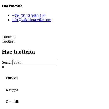
Ota yhteyttä
+358 (0) 10 5485 100
info@valaisintarvike.com
©
– Suomen Valaisintarvike |
Tietosuojaseloste
| Kotisivut:
Sivustamo Oy
Tuotteet
Tuotteet
Hae tuotteita
Search
×
Etusivu
Kauppa
Oma tili